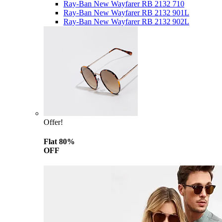
Ray-Ban New Wayfarer RB 2132 710
Ray-Ban New Wayfarer RB 2132 901L
Ray-Ban New Wayfarer RB 2132 902L
Offer!
Flat 80%
OFF