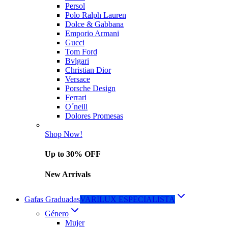
Persol
Polo Ralph Lauren
Dolce & Gabbana
Emporio Armani
Gucci
Tom Ford
Bvlgari
Christian Dior
Versace
Porsche Design
Ferrari
O´neill
Dolores Promesas
Shop Now!
Up to 30% OFF
New Arrivals
Gafas Graduadas
VARILUX ESPECIALISTA
Género
Mujer