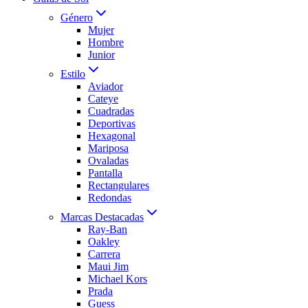
Género
Mujer
Hombre
Junior
Estilo
Aviador
Cateye
Cuadradas
Deportivas
Hexagonal
Mariposa
Ovaladas
Pantalla
Rectangulares
Redondas
Marcas Destacadas
Ray-Ban
Oakley
Carrera
Maui Jim
Michael Kors
Prada
Guess