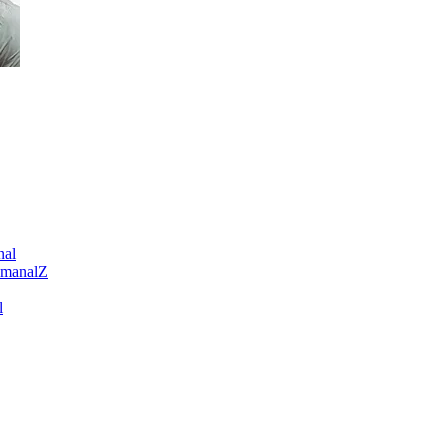
nal
emanalZ
l