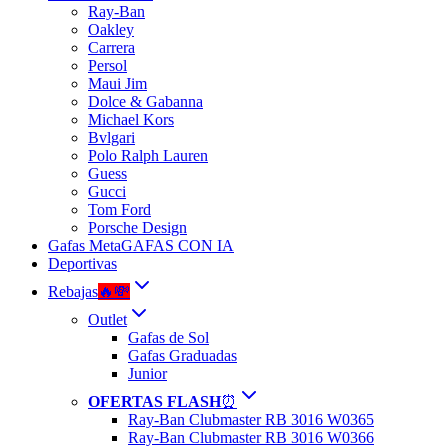
Ray-Ban
Oakley
Carrera
Persol
Maui Jim
Dolce & Gabanna
Michael Kors
Bvlgari
Polo Ralph Lauren
Guess
Gucci
Tom Ford
Porsche Design
Gafas Meta
GAFAS CON IA
Deportivas
Rebajas
🔥💸
Outlet
Gafas de Sol
Gafas Graduadas
Junior
OFERTAS FLASH
⏰
Ray-Ban Clubmaster RB 3016 W0365
Ray-Ban Clubmaster RB 3016 W0366