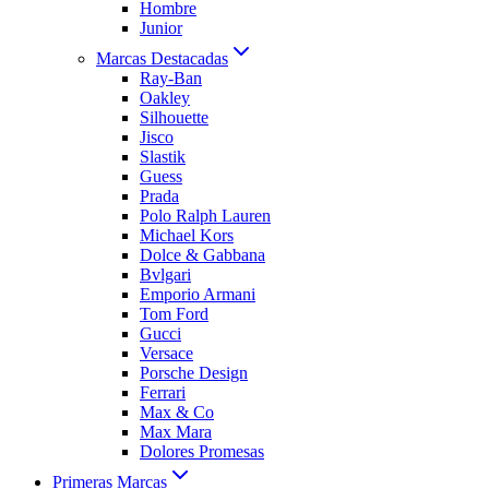
Hombre
Junior
Marcas Destacadas
Ray-Ban
Oakley
Silhouette
Jisco
Slastik
Guess
Prada
Polo Ralph Lauren
Michael Kors
Dolce & Gabbana
Bvlgari
Emporio Armani
Tom Ford
Gucci
Versace
Porsche Design
Ferrari
Max & Co
Max Mara
Dolores Promesas
Primeras Marcas