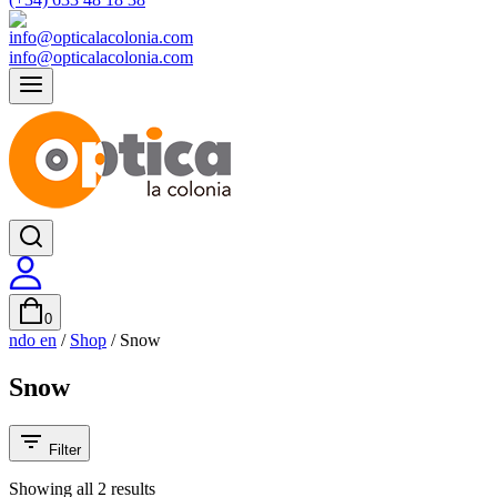
info@opticalacolonia.com
0
ndo en
/
Shop
/
Snow
Snow
Filter
Showing all
2
results