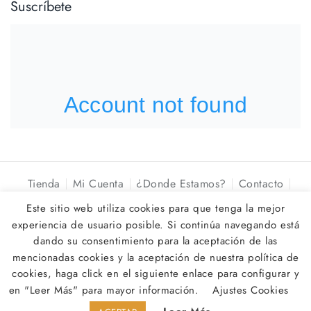
Suscríbete
Tienda
Mi Cuenta
¿Donde Estamos?
Contacto
Óptica La Colonia
Este sitio web utiliza cookies para que tenga la mejor
experiencia de usuario posible. Si continúa navegando está
© 2026
Óptica La Colonia
dando su consentimiento para la aceptación de las
Flow Agency › Marbella Dev ⚡️ Web, IA & Marketing
mencionadas cookies y la aceptación de nuestra política de
Digital
🚀
cookies, haga click en el siguiente enlace para configurar y
en "Leer Más" para mayor información.
Ajustes Cookies