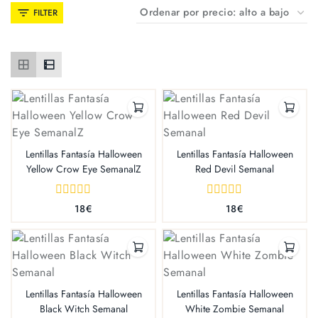
FILTER
Lentillas Fantasía Halloween
Lentillas Fantasía Halloween
Yellow Crow Eye SemanalZ
Red Devil Semanal
0
0
18
€
18
€
out
out
of
of
5
5
Lentillas Fantasía Halloween
Lentillas Fantasía Halloween
Black Witch Semanal
White Zombie Semanal