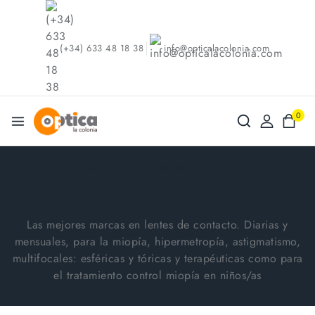
(+34) 633 48 18 38
info@opticalacolonia.com
0
ndo en
/
Shop
/
Lentes de Contacto
Lentes de Contacto
Las mejores marcas en lentes de contacto. Diarias y
mensuales, para la miopía, hipermetropía, astigmatismo,
multifocales: esféricas y tóricas y terapéuticas como para
el tratamiento control miopía en niños/as