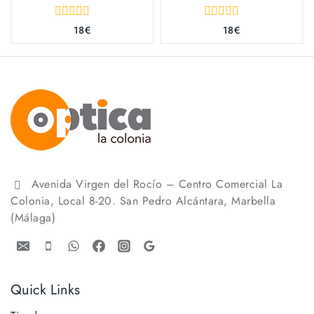
0
0
18
€
18
€
out
out
of
of
5
5
Avenida Virgen del Rocío – Centro Comercial La
Colonia, Local 8-20. San Pedro Alcántara, Marbella
(Málaga)
Quick Links