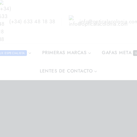
(+34) 633 48 18 38
info@opticalacolonia.co
GAFAS META
PRIMERAS MARCAS
UX ESPECIALISTA
G
LENTES DE CONTACTO
ndo en
/
Lista de deseos
Lista de deseos