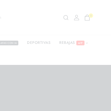
0
m
REBAJAS
DEPORTIVAS
AFAS CON IA
🔥💸