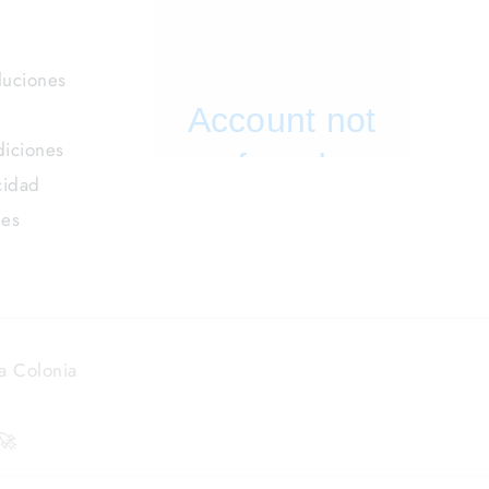
luciones
iciones
cidad
ies
a Colonia
🚀