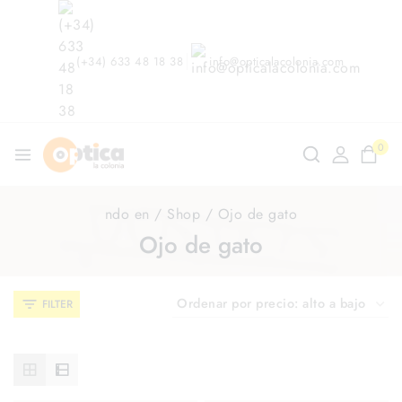
(+34) 633 48 18 38
info@opticalacolonia.com
0
ndo en
/
Shop
/
Ojo de gato
Ojo de gato
FILTER