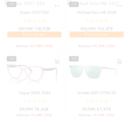
-15%
-15%
Guess 2957 026
Michael Kors Mk 3548
0
0
139,90
€
118,92
€
136,90
€
116,37
€
out
out
Envío Gratis
Envío Gratis
of
of
5
5
Ahorras:
20,98
€
(15%)
Ahorras:
20,53
€
(15%)
-15%
-15%
Vogue 5485 3044
Arnette 4301 2798/25
0
0
89,90
€
76,42
€
72,90
€
61,97
€
out
out
Ahorras:
13,48
€
(15%)
Ahorras:
10,93
€
(15%)
of
of
5
5