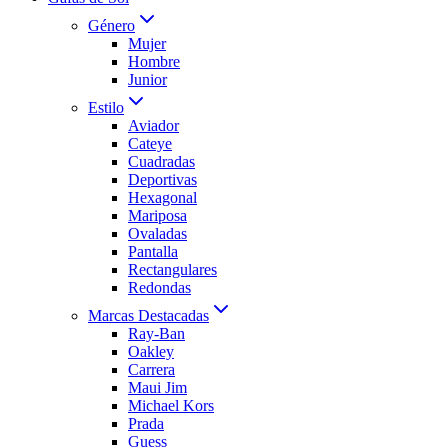
Género
Mujer
Hombre
Junior
Estilo
Aviador
Cateye
Cuadradas
Deportivas
Hexagonal
Mariposa
Ovaladas
Pantalla
Rectangulares
Redondas
Marcas Destacadas
Ray-Ban
Oakley
Carrera
Maui Jim
Michael Kors
Prada
Guess