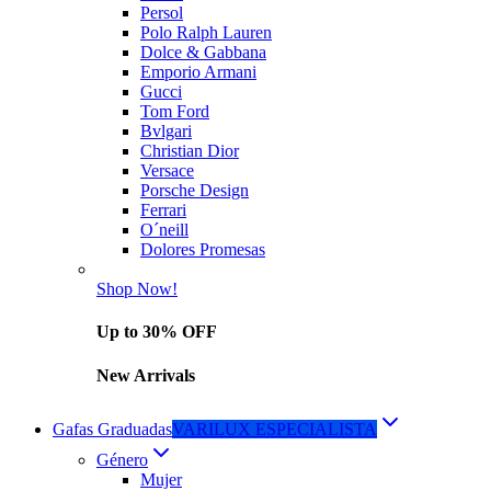
Persol
Polo Ralph Lauren
Dolce & Gabbana
Emporio Armani
Gucci
Tom Ford
Bvlgari
Christian Dior
Versace
Porsche Design
Ferrari
O´neill
Dolores Promesas
Shop Now!
Up to 30% OFF
New Arrivals
Gafas Graduadas
VARILUX ESPECIALISTA
Género
Mujer