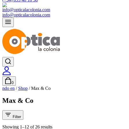
info@opticalacolonia.com
0
ndo en
/
Shop
/
Max & Co
Max & Co
Filter
Showing 1–
12
of
26
results