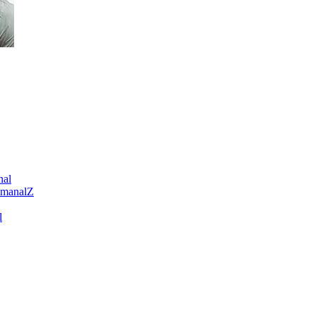
nal
emanalZ
l