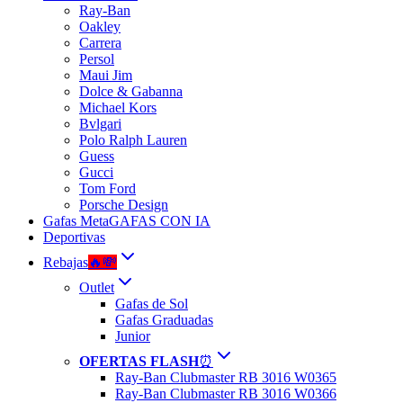
Ray-Ban
Oakley
Carrera
Persol
Maui Jim
Dolce & Gabanna
Michael Kors
Bvlgari
Polo Ralph Lauren
Guess
Gucci
Tom Ford
Porsche Design
Gafas Meta
GAFAS CON IA
Deportivas
Rebajas
🔥💸
Outlet
Gafas de Sol
Gafas Graduadas
Junior
OFERTAS FLASH
⏰
Ray-Ban Clubmaster RB 3016 W0365
Ray-Ban Clubmaster RB 3016 W0366