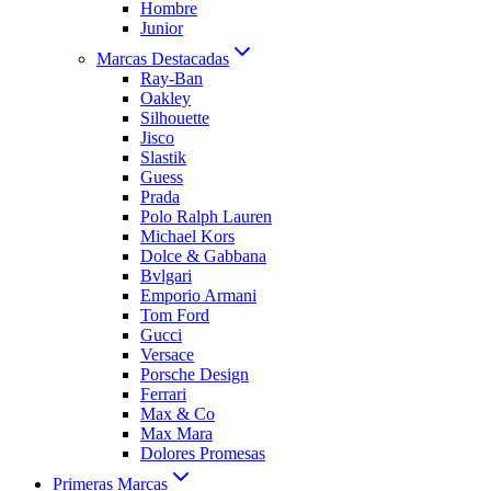
Hombre
Junior
Marcas Destacadas
Ray-Ban
Oakley
Silhouette
Jisco
Slastik
Guess
Prada
Polo Ralph Lauren
Michael Kors
Dolce & Gabbana
Bvlgari
Emporio Armani
Tom Ford
Gucci
Versace
Porsche Design
Ferrari
Max & Co
Max Mara
Dolores Promesas
Primeras Marcas