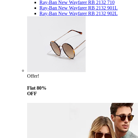
Ray-Ban New Wayfarer RB 2132 710
Ray-Ban New Wayfarer RB 2132 901L
Ray-Ban New Wayfarer RB 2132 902L
Offer!
Flat 80%
OFF