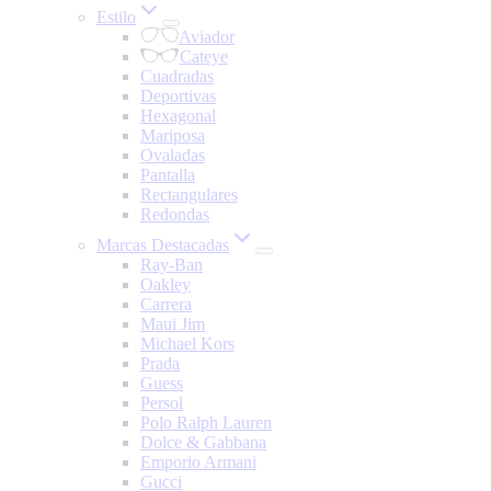
Estilo
Aviador
Cateye
Cuadradas
Deportivas
Hexagonal
Mariposa
Ovaladas
Pantalla
Rectangulares
Redondas
Marcas Destacadas
Ray-Ban
Oakley
Carrera
Maui Jim
Michael Kors
Prada
Guess
Persol
Polo Ralph Lauren
Dolce & Gabbana
Emporio Armani
Gucci