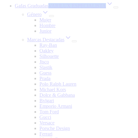
Gafas Graduadas
VARILUX ESPECIALISTA
Género
Mujer
Hombre
Junior
Marcas Destacadas
Ray-Ban
Oakley
Silhouette
Jisco
Slastik
Guess
Prada
Polo Ralph Lauren
Michael Kors
Dolce & Gabbana
Bvlgari
Emporio Armani
Tom Ford
Gucci
Versace
Porsche Design
Ferrari