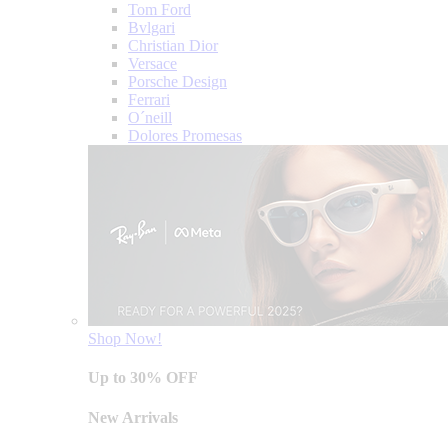
Tom Ford
Bvlgari
Christian Dior
Versace
Porsche Design
Ferrari
O´neill
Dolores Promesas
Shop Now!
Up to 30% OFF
New Arrivals