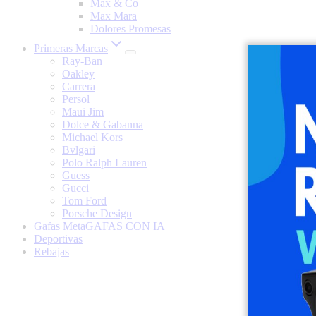
Max & Co
Max Mara
Dolores Promesas
Primeras Marcas
Ray-Ban
Oakley
Carrera
Persol
Maui Jim
Dolce & Gabanna
Michael Kors
Bvlgari
Polo Ralph Lauren
Guess
Gucci
Tom Ford
Porsche Design
Gafas Meta
GAFAS CON IA
Deportivas
Rebajas