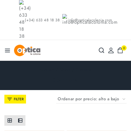
(+34) 633 48 18 38
info@opticalacolonia.com
0
ndo en
/
Shop
/
Carrera
Carrera
FILTER