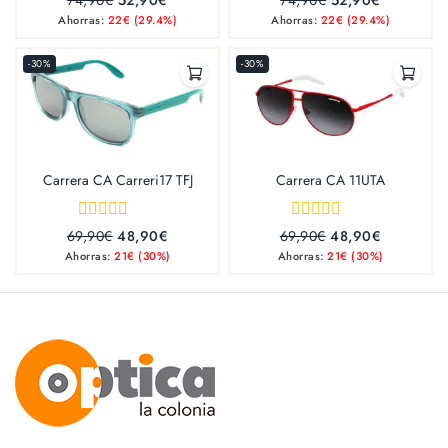
out
out
Ahorras:
22
€
(29.4%)
Ahorras:
22
€
(29.4%)
of
of
5
5
-30%
-30%
Carrera CA Carreri17 TFJ
Carrera CA 11UTA
0
0
69,90
€
48,90
€
69,90
€
48,90
€
out
out
Ahorras:
21
€
(30%)
Ahorras:
21
€
(30%)
of
of
5
5