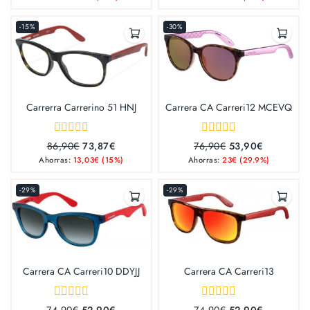
of
of
5
5
-15%
-30%
Carrerra Carrerino 51 HNJ
Carrera CA Carreri12 MCEVQ
0
0
86,90
€
73,87
€
76,90
€
53,90
€
out
out
Ahorras:
13,03
€
(15%)
Ahorras:
23
€
(29.9%)
of
of
5
5
-29%
-29%
Carrera CA Carreri10 DDYJJ
Carrera CA Carreri13
0
0
74,90
€
52,90
€
74,90
€
52,90
€