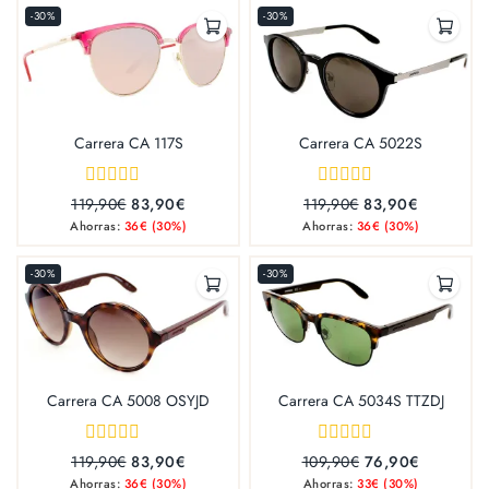
-30%
-30%
Carrera CA 117S
Carrera CA 5022S
0
0
119,90
€
83,90
€
119,90
€
83,90
€
out
out
Ahorras:
36
€
(30%)
Ahorras:
36
€
(30%)
of
of
5
5
-30%
-30%
Carrera CA 5008 OSYJD
Carrera CA 5034S TTZDJ
0
0
119,90
€
83,90
€
109,90
€
76,90
€
out
out
Ahorras:
36
€
(30%)
Ahorras:
33
€
(30%)