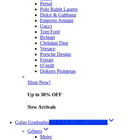
Persol
Polo Ralph Lauren
Dolce & Gabbana
Emporio Armani
Gucci
Tom Ford
Bvlgari
Christian Dior
Versace
Porsche Design
Ferrari
O´neill
Dolores Promesas
Shop Now!
Up to 30% OFF
New Arrivals
Gafas Graduadas
VARILUX ESPECIALISTA
Género
Mujer