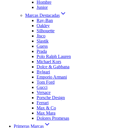
Hombre
Junior
Marcas Destacadas
Ray-Ban
Oakley
Silhouette
Jisco
Slastik
Guess
Prada
Polo Ralph Lauren
Michael Kors
Dolce & Gabbana
Bvlgari
Emporio Armani
Tom Ford
Gucci
Versace
Porsche Design
Ferrari
Max & Co
Max Mara
Dolores Promesas
Primeras Marcas