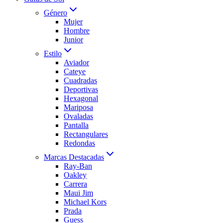
Género
Mujer
Hombre
Junior
Estilo
Aviador
Cateye
Cuadradas
Deportivas
Hexagonal
Mariposa
Ovaladas
Pantalla
Rectangulares
Redondas
Marcas Destacadas
Ray-Ban
Oakley
Carrera
Maui Jim
Michael Kors
Prada
Guess