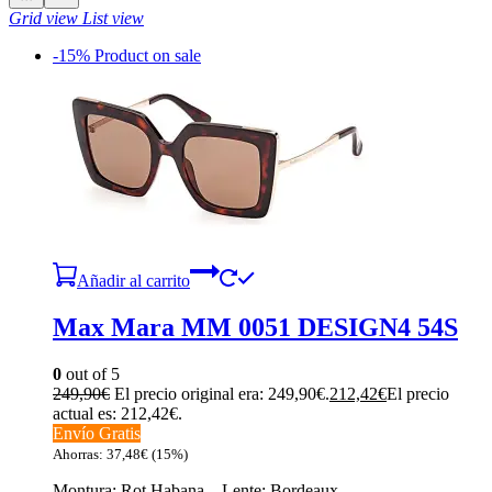
Grid view
List view
-15%
Product on sale
Añadir al carrito
Max Mara MM 0051 DESIGN4 54S
0
out of 5
249,90
€
El precio original era: 249,90€.
212,42
€
El precio
actual es: 212,42€.
Envío Gratis
Ahorras:
37,48
€
(15%)
Montura: Rot Habana – Lente: Bordeaux