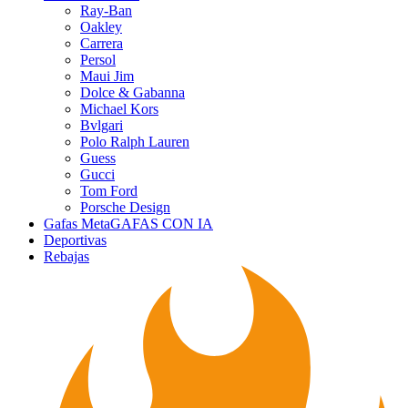
Ray-Ban
Oakley
Carrera
Persol
Maui Jim
Dolce & Gabanna
Michael Kors
Bvlgari
Polo Ralph Lauren
Guess
Gucci
Tom Ford
Porsche Design
Gafas Meta
GAFAS CON IA
Deportivas
Rebajas