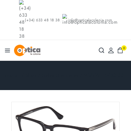
(+34) 633 48 18 38
info@opticalacolonia.com
0
ndo en
/
Shop
/
Gafas Graduadas
/
Web WE 5430 001