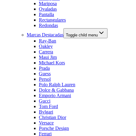
Mariposa
Ovaladas
Pantalla
Rectangulares
Redondas
Marcas Destacadas
Toggle child menu
Ray-Ban
Oakley
Carrera
Maui Jim
Michael Kors
Prada
Guess
Persol
Polo Ralph Lauren
Dolce & Gabbana
Emporio Armani
Gucci
Tom Ford
Bvlgari
Christian Dior
Versace
Porsche Design
Ferrari