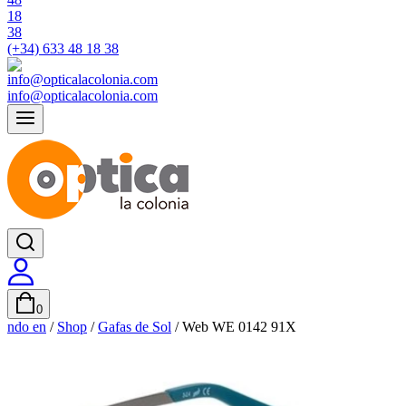
(+34) 633 48 18 38
info@opticalacolonia.com
0
ndo en
/
Shop
/
Gafas de Sol
/
Web WE 0142 91X