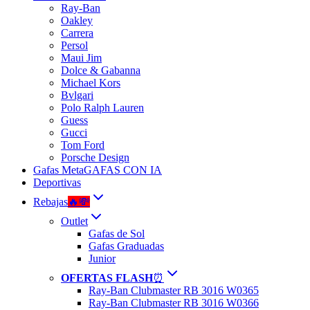
Ray-Ban
Oakley
Carrera
Persol
Maui Jim
Dolce & Gabanna
Michael Kors
Bvlgari
Polo Ralph Lauren
Guess
Gucci
Tom Ford
Porsche Design
Gafas Meta
GAFAS CON IA
Deportivas
Rebajas
🔥💸
Outlet
Gafas de Sol
Gafas Graduadas
Junior
OFERTAS FLASH
⏰
Ray-Ban Clubmaster RB 3016 W0365
Ray-Ban Clubmaster RB 3016 W0366