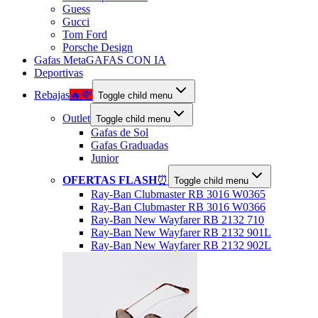
Guess
Gucci
Tom Ford
Porsche Design
Gafas Meta
GAFAS CON IA
Deportivas
Rebajas
🔥💸
Toggle child menu
Outlet
Toggle child menu
Gafas de Sol
Gafas Graduadas
Junior
OFERTAS FLASH
⏰
Toggle child menu
Ray-Ban Clubmaster RB 3016 W0365
Ray-Ban Clubmaster RB 3016 W0366
Ray-Ban New Wayfarer RB 2132 710
Ray-Ban New Wayfarer RB 2132 901L
Ray-Ban New Wayfarer RB 2132 902L