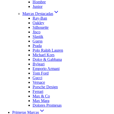
Hombre
Junior
Marcas Destacadas
Ray-Ban
Oakley
Silhouette
Jisco
Slastik
Guess
Prada
Polo Ralph Lauren
Michael Kors
Dolce & Gabbana
Bvlgari
Emporio Armani
Tom Ford
Gucci
Versace
Porsche Design
Ferrari
Max & Co
Max Mara
Dolores Promesas
Primeras Marcas