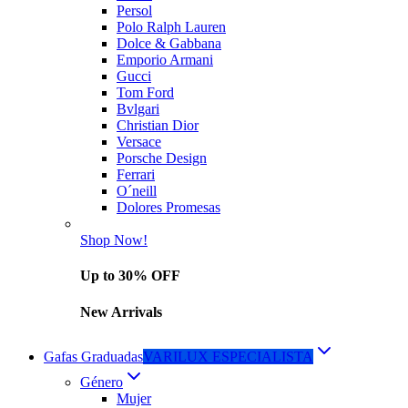
Persol
Polo Ralph Lauren
Dolce & Gabbana
Emporio Armani
Gucci
Tom Ford
Bvlgari
Christian Dior
Versace
Porsche Design
Ferrari
O´neill
Dolores Promesas
Shop Now!
Up to 30% OFF
New Arrivals
Gafas Graduadas
VARILUX ESPECIALISTA
Género
Mujer