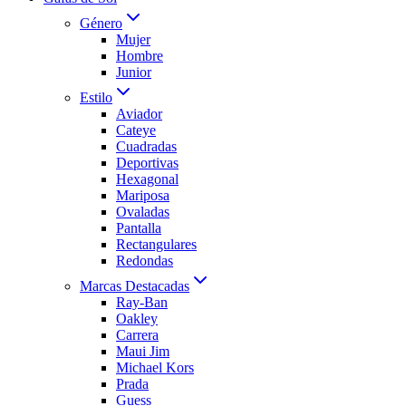
Género
Mujer
Hombre
Junior
Estilo
Aviador
Cateye
Cuadradas
Deportivas
Hexagonal
Mariposa
Ovaladas
Pantalla
Rectangulares
Redondas
Marcas Destacadas
Ray-Ban
Oakley
Carrera
Maui Jim
Michael Kors
Prada
Guess