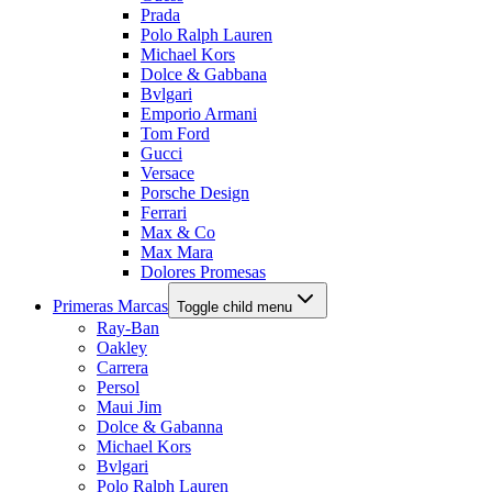
Prada
Polo Ralph Lauren
Michael Kors
Dolce & Gabbana
Bvlgari
Emporio Armani
Tom Ford
Gucci
Versace
Porsche Design
Ferrari
Max & Co
Max Mara
Dolores Promesas
Primeras Marcas
Toggle child menu
Ray-Ban
Oakley
Carrera
Persol
Maui Jim
Dolce & Gabanna
Michael Kors
Bvlgari
Polo Ralph Lauren