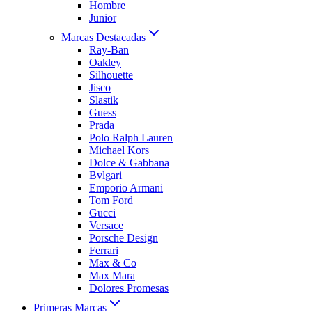
Hombre
Junior
Marcas Destacadas
Ray-Ban
Oakley
Silhouette
Jisco
Slastik
Guess
Prada
Polo Ralph Lauren
Michael Kors
Dolce & Gabbana
Bvlgari
Emporio Armani
Tom Ford
Gucci
Versace
Porsche Design
Ferrari
Max & Co
Max Mara
Dolores Promesas
Primeras Marcas