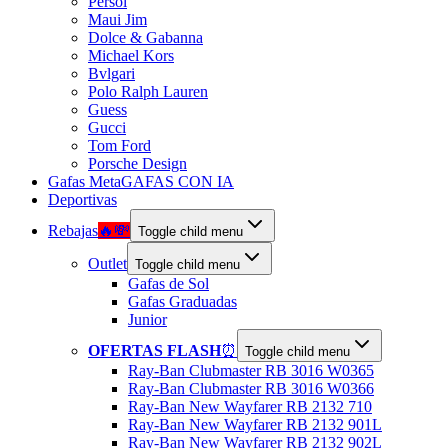
Persol
Maui Jim
Dolce & Gabanna
Michael Kors
Bvlgari
Polo Ralph Lauren
Guess
Gucci
Tom Ford
Porsche Design
Gafas Meta
GAFAS CON IA
Deportivas
Rebajas
🔥💸
Toggle child menu
Outlet
Toggle child menu
Gafas de Sol
Gafas Graduadas
Junior
OFERTAS FLASH
⏰
Toggle child menu
Ray-Ban Clubmaster RB 3016 W0365
Ray-Ban Clubmaster RB 3016 W0366
Ray-Ban New Wayfarer RB 2132 710
Ray-Ban New Wayfarer RB 2132 901L
Ray-Ban New Wayfarer RB 2132 902L