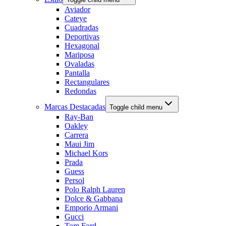
Aviador
Cateye
Cuadradas
Deportivas
Hexagonal
Mariposa
Ovaladas
Pantalla
Rectangulares
Redondas
Marcas Destacadas
Toggle child menu
Ray-Ban
Oakley
Carrera
Maui Jim
Michael Kors
Prada
Guess
Persol
Polo Ralph Lauren
Dolce & Gabbana
Emporio Armani
Gucci
Tom Ford