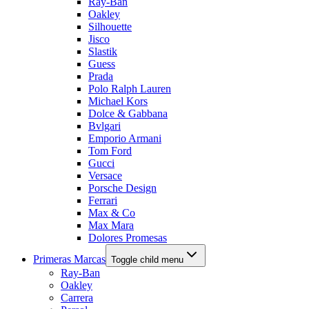
Ray-Ban
Oakley
Silhouette
Jisco
Slastik
Guess
Prada
Polo Ralph Lauren
Michael Kors
Dolce & Gabbana
Bvlgari
Emporio Armani
Tom Ford
Gucci
Versace
Porsche Design
Ferrari
Max & Co
Max Mara
Dolores Promesas
Primeras Marcas
Toggle child menu
Ray-Ban
Oakley
Carrera