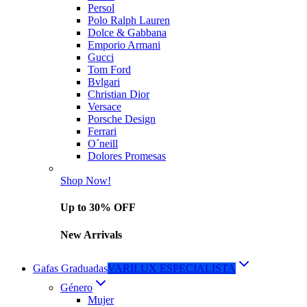
Persol
Polo Ralph Lauren
Dolce & Gabbana
Emporio Armani
Gucci
Tom Ford
Bvlgari
Christian Dior
Versace
Porsche Design
Ferrari
O´neill
Dolores Promesas
Shop Now!
Up to 30% OFF
New Arrivals
Gafas Graduadas
VARILUX ESPECIALISTA
Género
Mujer