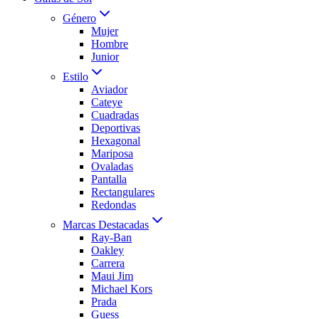
Género
Mujer
Hombre
Junior
Estilo
Aviador
Cateye
Cuadradas
Deportivas
Hexagonal
Mariposa
Ovaladas
Pantalla
Rectangulares
Redondas
Marcas Destacadas
Ray-Ban
Oakley
Carrera
Maui Jim
Michael Kors
Prada
Guess