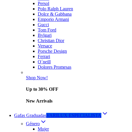
Persol
Polo Ralph Lauren
Dolce & Gabbana
Emporio Armani
Gucci
Tom Ford
Bvlgari
Christian Dior
Versace
Porsche Design
Ferrari
O´neill
Dolores Promesas
Shop Now!
Up to 30% OFF
New Arrivals
Gafas Graduadas
VARILUX ESPECIALISTA
Género
Mujer