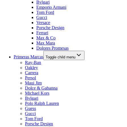
Bvlgari
Emporio Armani
Tom Ford
Gucci
Versace
Porsche Design
Ferrari
Max & Co
Max Mara
Dolores Promesas
Primeras Marcas
Toggle child menu
Ray-Ban
Oakley
Carrera
Persol
Maui Jim
Dolce & Gabanna
Michael Kors
Bvlgari
Polo Ralph Lauren
Guess
Gucci
Tom Ford
Porsche Design