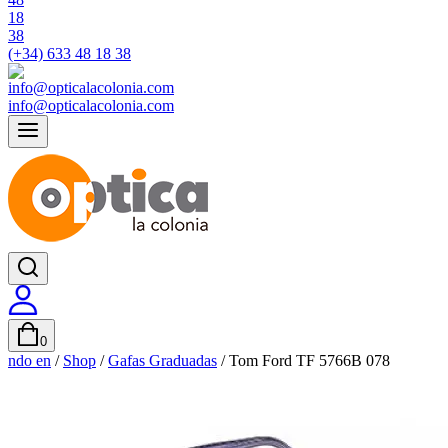
(+34) 633 48 18 38
info@opticalacolonia.com
0
ndo en
/
Shop
/
Gafas Graduadas
/
Tom Ford TF 5766B 078