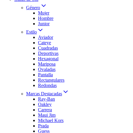
Género
Mujer
Hombre
Junior
Estilo
Aviador
Cateye
Cuadradas
Deportivas
Hexagonal
Mariposa
Ovaladas
Pantalla
Rectangulares
Redondas
Marcas Destacadas
Ray-Ban
Oakley
Carrera
Maui Jim
Michael Kors
Prada
Guess