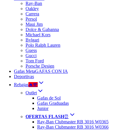
Ray-Ban
Oakley
Carrera
Persol
Maui Jim
Dolce & Gabanna
Michael Kors
Bvlgari
Polo Ralph Lauren
Guess
Gucci
Tom Ford
Porsche Design
Gafas Meta
GAFAS CON IA
Deportivas
Rebajas
🔥💸
Outlet
Gafas de Sol
Gafas Graduadas
Junior
OFERTAS FLASH
⏰
Ray-Ban Clubmaster RB 3016 W0365
Ray-Ban Clubmaster RB 3016 W0366