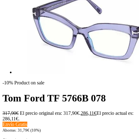
-10%
Product on sale
Tom Ford TF 5766B 078
317,90
€
El precio original era: 317,90€.
286,11
€
El precio actual es:
286,11€.
Envío Gratis
Ahorras:
31,79
€
(10%)