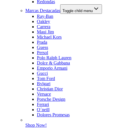
Redondas
Marcas Destacadas
Toggle child menu
Ray-Ban
Oakley
Carrera
Maui Jim
Michael Kors
Prada
Guess
Persol
Polo Ralph Lauren
Dolce & Gabbana
Emporio Armani
Gucci
Tom Ford
Bvlgari
Christian Dior
Versace
Porsche Design
Ferrari
O´neill
Dolores Promesas
Shop Now!