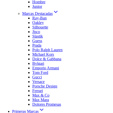
Hombre
Junior
Marcas Destacadas
Ray-Ban
Oakley
Silhouette
Jisco
Slastik
Guess
Prada
Polo Ralph Lauren
Michael Kors
Dolce & Gabbana
Bvlgari
Emporio Armani
Tom Ford
Gucci
Versace
Porsche Design
Ferrari
Max & Co
Max Mara
Dolores Promesas
Primeras Marcas