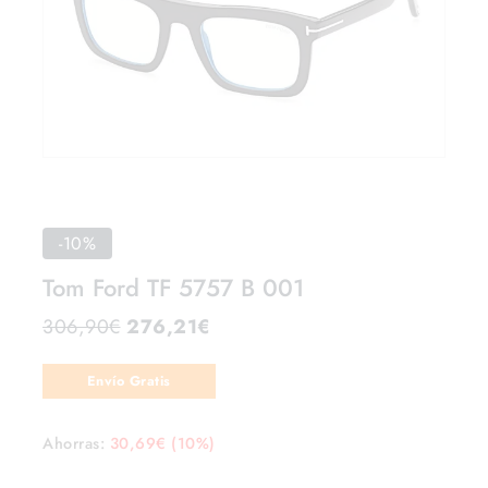
-10%
Tom Ford TF 5757 B 001
306,90
€
276,21
€
Envío Gratis
Ahorras:
30,69
€
(10%)