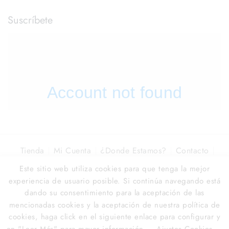
Suscríbete
Tienda
Mi Cuenta
¿Donde Estamos?
Contacto
Óptica La Colonia
Este sitio web utiliza cookies para que tenga la mejor
experiencia de usuario posible. Si continúa navegando está
© 2026
Óptica La Colonia
dando su consentimiento para la aceptación de las
Flow Agency › Marbella Dev ⚡️ Web, IA & Marketing
mencionadas cookies y la aceptación de nuestra política de
Digital
🚀
cookies, haga click en el siguiente enlace para configurar y