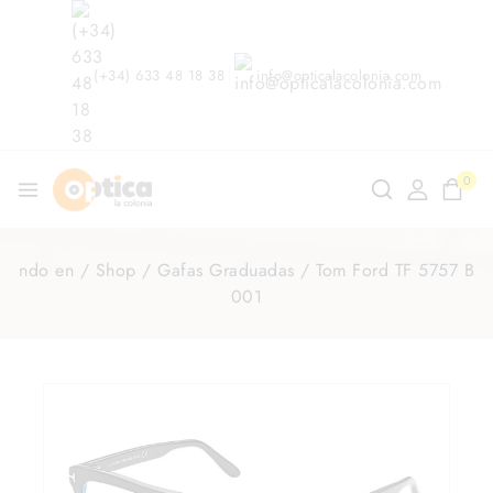
(+34) 633 48 18 38
info@opticalacolonia.com
0
ndo en
/
Shop
/
Gafas Graduadas
/
Tom Ford TF 5757 B
001