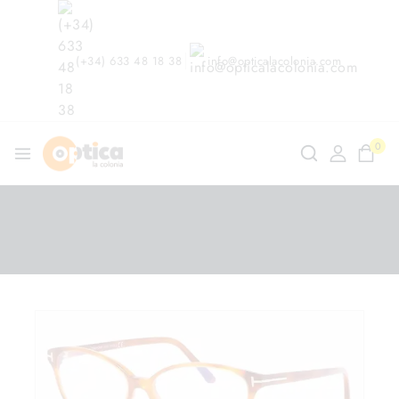
(+34) 633 48 18 38
info@opticalacolonia.com
0
ndo en
/
Shop
/
Gafas Graduadas
/
Tom Ford TF 5545B
053