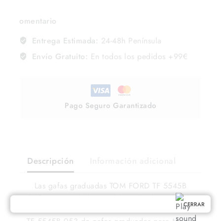
omentario
Entrega Estimada:
24-48h Península
Envío Gratuito:
En todos los pedidos +99€
Pago Seguro Garantizado
Descripción
Información adicional
Las gafas graduadas TOM FORD TF 5545B
053 son uno de los modelos más deseados de
CERRAR
la marca Tom Ford. Este modelo TOM FORD