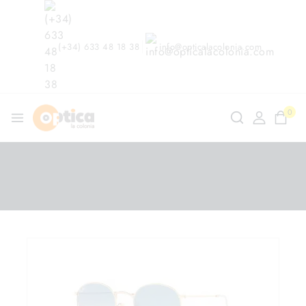
(+34) 633 48 18 38
info@opticalacolonia.com
0
ndo en
/
Shop
/
Gafas de Sol
/
Ray-Ban Round Metal RB
3447N 001/3F