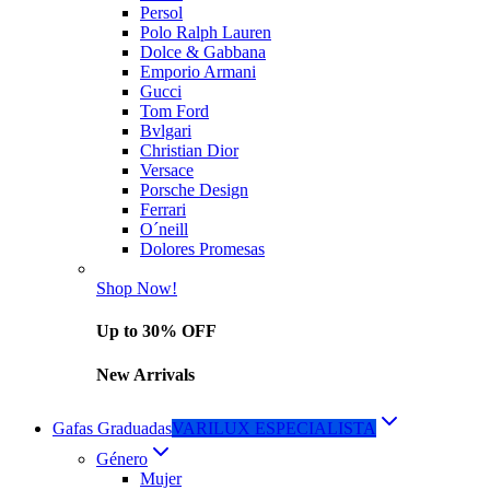
Persol
Polo Ralph Lauren
Dolce & Gabbana
Emporio Armani
Gucci
Tom Ford
Bvlgari
Christian Dior
Versace
Porsche Design
Ferrari
O´neill
Dolores Promesas
Shop Now!
Up to 30% OFF
New Arrivals
Gafas Graduadas
VARILUX ESPECIALISTA
Género
Mujer