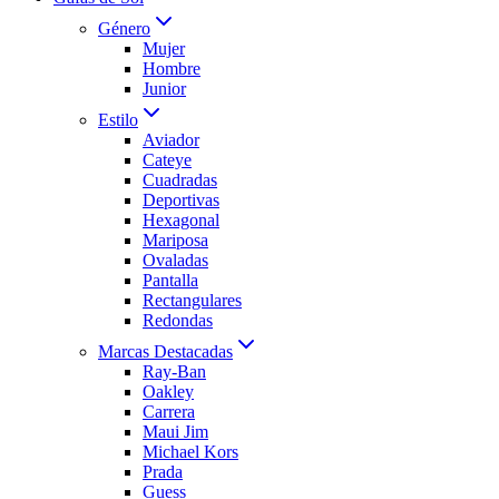
Género
Mujer
Hombre
Junior
Estilo
Aviador
Cateye
Cuadradas
Deportivas
Hexagonal
Mariposa
Ovaladas
Pantalla
Rectangulares
Redondas
Marcas Destacadas
Ray-Ban
Oakley
Carrera
Maui Jim
Michael Kors
Prada
Guess