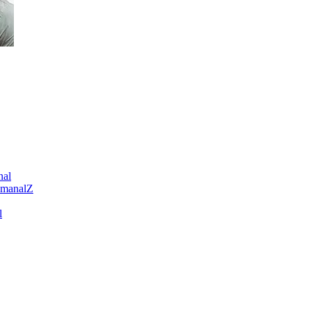
nal
emanalZ
l