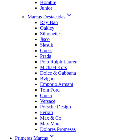
Hombre
Junior
Marcas Destacadas
Ray-Ban
Oakley
Silhouette
Jisco
Slastik
Guess
Prada
Polo Ralph Lauren
Michael Kors
Dolce & Gabbana
Bvlgari
Emporio Armani
Tom Ford
Gucci
Versace
Porsche Design
Ferrari
Max & Co
Max Mara
Dolores Promesas
Primeras Marcas