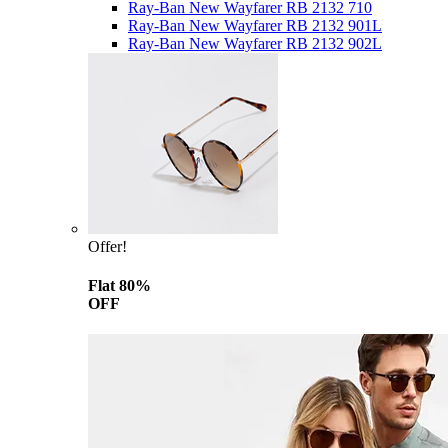
Ray-Ban New Wayfarer RB 2132 710
Ray-Ban New Wayfarer RB 2132 901L
Ray-Ban New Wayfarer RB 2132 902L
Offer!
Flat 80%
OFF