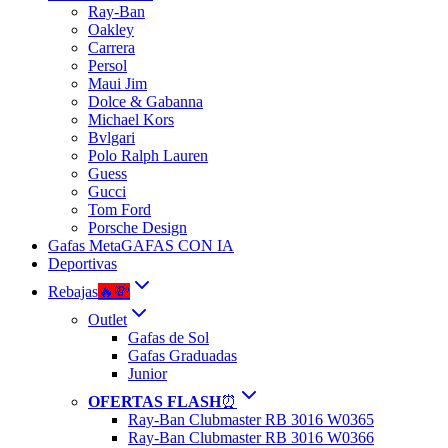
Ray-Ban
Oakley
Carrera
Persol
Maui Jim
Dolce & Gabanna
Michael Kors
Bvlgari
Polo Ralph Lauren
Guess
Gucci
Tom Ford
Porsche Design
Gafas Meta
GAFAS CON IA
Deportivas
Rebajas
🔥💸
Outlet
Gafas de Sol
Gafas Graduadas
Junior
OFERTAS FLASH
⏰
Ray-Ban Clubmaster RB 3016 W0365
Ray-Ban Clubmaster RB 3016 W0366