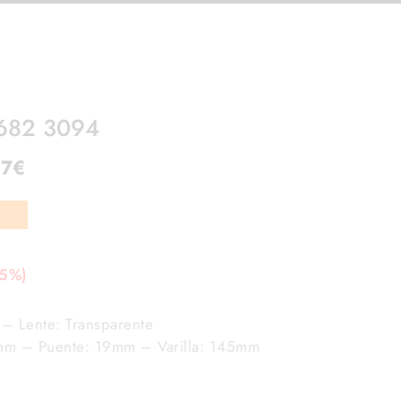
3682 3094
47
€
15%)
– Lente: Transparente
mm – Puente: 19mm – Varilla: 145mm