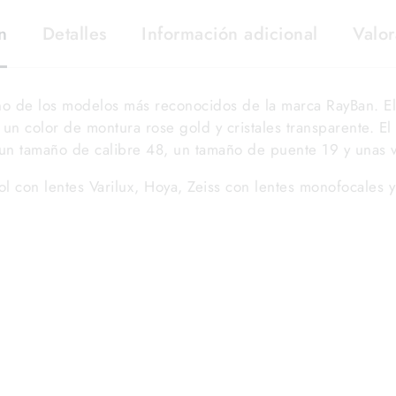
n
Detalles
Información adicional
Valor
no de los modelos más reconocidos de la marca RayBan. E
en un color de montura rose gold y cristales transparente. E
n tamaño de calibre 48, un tamaño de puente 19 y unas v
l con lentes Varilux, Hoya, Zeiss con lentes monofocales 