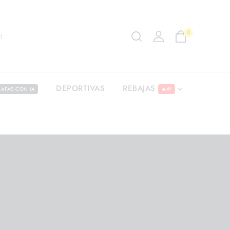
0
m
REBAJAS
DEPORTIVAS
AFAS CON IA
🔥💸
4