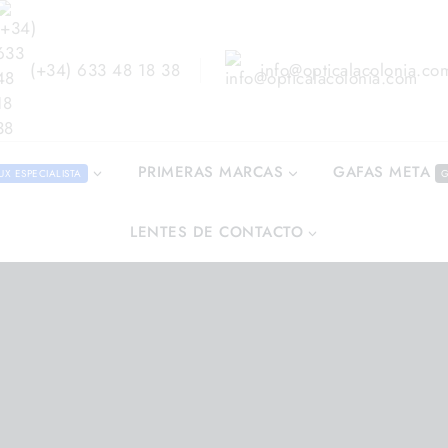
(+34) 633 48 18 38
info@opticalacolonia.co
GAFAS META
PRIMERAS MARCAS
UX ESPECIALISTA
G
LENTES DE CONTACTO
ndo en
/
Shop
/
Gafas Graduadas
/
Ray-Ban RB 3682 309