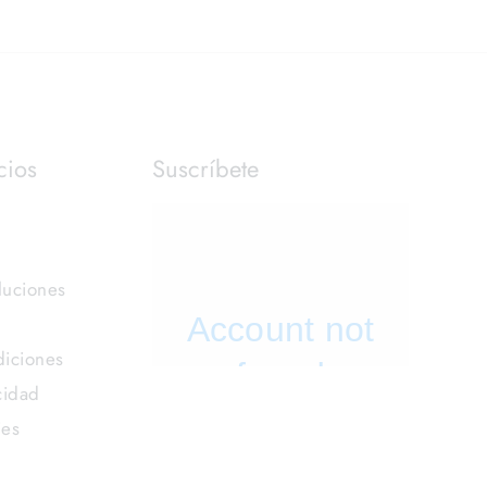
cios
Suscríbete
luciones
iciones
cidad
ies