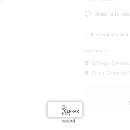
Añadir a la list
5
personas están 
omentario
Entrega Estimad
Envío Gratuito:
E
CERRAR