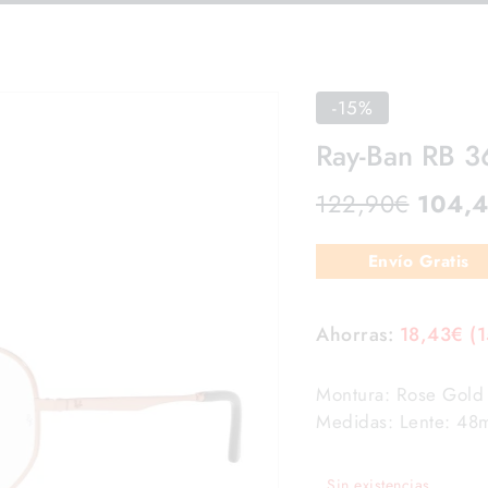
-15%
Ray-Ban RB 
122,90
€
104,
Envío Gratis
Ahorras:
18,43
€
(
Montura: Rose Gold 
Medidas: Lente: 48
Sin existencias