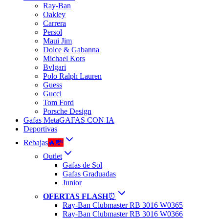
Ray-Ban
Oakley
Carrera
Persol
Maui Jim
Dolce & Gabanna
Michael Kors
Bvlgari
Polo Ralph Lauren
Guess
Gucci
Tom Ford
Porsche Design
Gafas Meta
GAFAS CON IA
Deportivas
Rebajas
🔥💸
Outlet
Gafas de Sol
Gafas Graduadas
Junior
OFERTAS FLASH
⏰
Ray-Ban Clubmaster RB 3016 W0365
Ray-Ban Clubmaster RB 3016 W0366