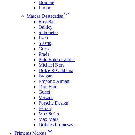
Hombre
Junior
Marcas Destacadas
Ray-Ban
Oakley
Silhouette
Jisco
Slastik
Guess
Prada
Polo Ralph Lauren
Michael Kors
Dolce & Gabbana
Bvlgari
Emporio Armani
Tom Ford
Gucci
Versace
Porsche Design
Ferrari
Max & Co
Max Mara
Dolores Promesas
Primeras Marcas