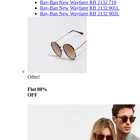
Ray-Ban New Wayfarer RB 2132 710
Ray-Ban New Wayfarer RB 2132 901L
Ray-Ban New Wayfarer RB 2132 902L
Offer!
Flat 80%
OFF