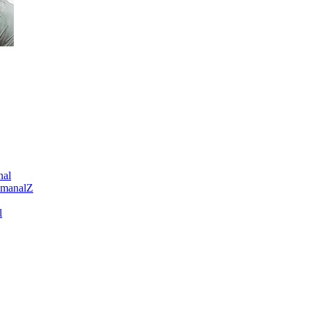
nal
emanalZ
l