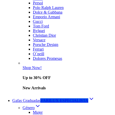
Persol
Polo Ralph Lauren
Dolce & Gabbana
Emporio Armani
Gucci
Tom Ford
Bvlgari
Christian Dior
Versace
Porsche Design
Ferrari
O´neill
Dolores Promesas
Shop Now!
Up to 30% OFF
New Arrivals
Gafas Graduadas
VARILUX ESPECIALISTA
Género
Mujer