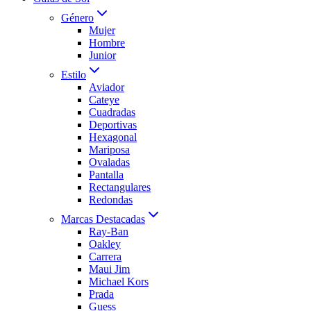
Género
Mujer
Hombre
Junior
Estilo
Aviador
Cateye
Cuadradas
Deportivas
Hexagonal
Mariposa
Ovaladas
Pantalla
Rectangulares
Redondas
Marcas Destacadas
Ray-Ban
Oakley
Carrera
Maui Jim
Michael Kors
Prada
Guess