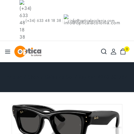
(+34) 633 48 18 38
info@opticalacolonia.com
0
ndo en
/
Shop
/
Gafas de Sol
/
Ray Ban 4940 601/87