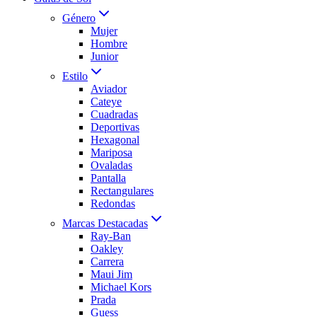
Género
Mujer
Hombre
Junior
Estilo
Aviador
Cateye
Cuadradas
Deportivas
Hexagonal
Mariposa
Ovaladas
Pantalla
Rectangulares
Redondas
Marcas Destacadas
Ray-Ban
Oakley
Carrera
Maui Jim
Michael Kors
Prada
Guess