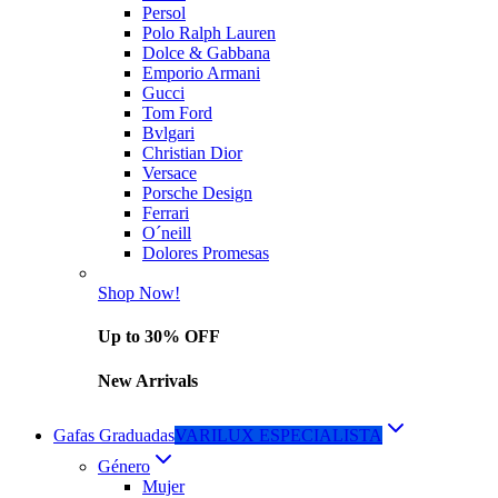
Persol
Polo Ralph Lauren
Dolce & Gabbana
Emporio Armani
Gucci
Tom Ford
Bvlgari
Christian Dior
Versace
Porsche Design
Ferrari
O´neill
Dolores Promesas
Shop Now!
Up to 30% OFF
New Arrivals
Gafas Graduadas
VARILUX ESPECIALISTA
Género
Mujer