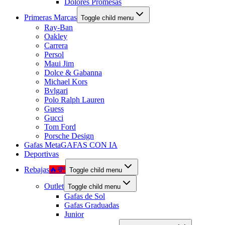
Dolores Promesas
Primeras Marcas
Toggle child menu
Ray-Ban
Oakley
Carrera
Persol
Maui Jim
Dolce & Gabanna
Michael Kors
Bvlgari
Polo Ralph Lauren
Guess
Gucci
Tom Ford
Porsche Design
Gafas Meta
GAFAS CON IA
Deportivas
Rebajas
🔥💸
Toggle child menu
Outlet
Toggle child menu
Gafas de Sol
Gafas Graduadas
Junior