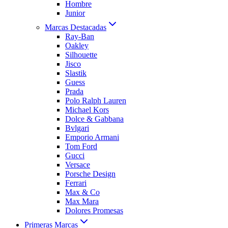
Hombre
Junior
Marcas Destacadas
Ray-Ban
Oakley
Silhouette
Jisco
Slastik
Guess
Prada
Polo Ralph Lauren
Michael Kors
Dolce & Gabbana
Bvlgari
Emporio Armani
Tom Ford
Gucci
Versace
Porsche Design
Ferrari
Max & Co
Max Mara
Dolores Promesas
Primeras Marcas