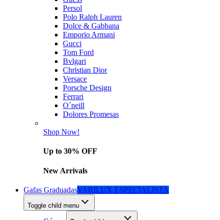
Persol
Polo Ralph Lauren
Dolce & Gabbana
Emporio Armani
Gucci
Tom Ford
Bvlgari
Christian Dior
Versace
Porsche Design
Ferrari
O´neill
Dolores Promesas
Shop Now!
Up to 30% OFF
New Arrivals
Gafas Graduadas
VARILUX ESPECIALISTA
Toggle child menu