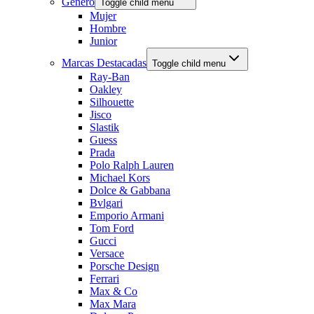
Género
Toggle child menu
Mujer
Hombre
Junior
Marcas Destacadas
Toggle child menu
Ray-Ban
Oakley
Silhouette
Jisco
Slastik
Guess
Prada
Polo Ralph Lauren
Michael Kors
Dolce & Gabbana
Bvlgari
Emporio Armani
Tom Ford
Gucci
Versace
Porsche Design
Ferrari
Max & Co
Max Mara