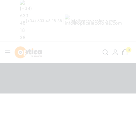
(+34) 633 48 18 38
info@opticalacolonia.com
0
ndo en
/
Shop
/
Gafas de Sol
/
Porsche Design POR
8923/S1