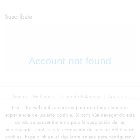
Suscríbete
Tienda
Mi Cuenta
¿Donde Estamos?
Contacto
Óptica La Colonia
Este sitio web utiliza cookies para que tenga la mejor
experiencia de usuario posible. Si continúa navegando está
© 2026
Óptica La Colonia
dando su consentimiento para la aceptación de las
Flow Agency › Marbella Dev ⚡️ Web, IA & Marketing
mencionadas cookies y la aceptación de nuestra política de
Digital
🚀
cookies, haga click en el siguiente enlace para configurar y