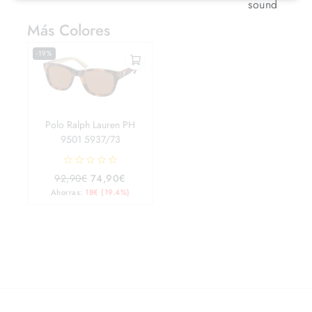
Más Colores
-19%
Polo Ralph Lauren PH
9501 5937/73
0
92,90
€
74,90
€
out
Ahorras:
18
€
(19.4%)
of
5