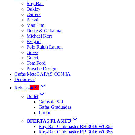
Ray-Ban
Oakley
Carrera
Persol
Maui Jim
Dolce & Gabanna
Michael Kors
Bvlgari
Polo Ralph Lauren
Guess
Gucci
Tom Ford
Porsche Design
Gafas Meta
GAFAS CON IA
Deportivas
Rebajas
🔥💸
Outlet
Gafas de Sol
Gafas Graduadas
Junior
OFERTAS FLASH
⏰
Ray-Ban Clubmaster RB 3016 W0365
Ray-Ban Clubmaster RB 3016 W0366