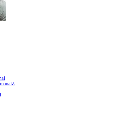
nal
emanalZ
l