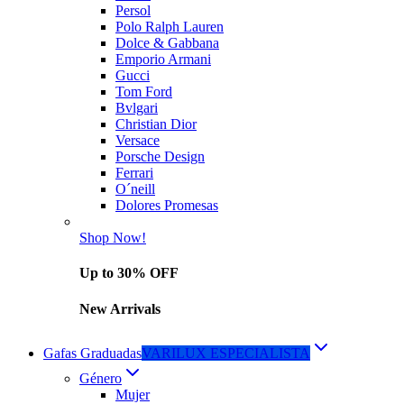
Persol
Polo Ralph Lauren
Dolce & Gabbana
Emporio Armani
Gucci
Tom Ford
Bvlgari
Christian Dior
Versace
Porsche Design
Ferrari
O´neill
Dolores Promesas
Shop Now!
Up to 30% OFF
New Arrivals
Gafas Graduadas
VARILUX ESPECIALISTA
Género
Mujer