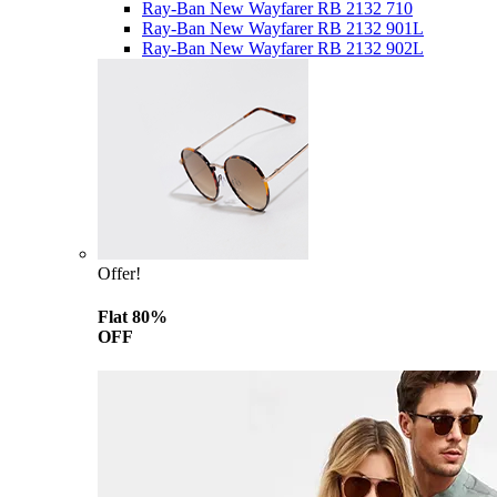
Ray-Ban New Wayfarer RB 2132 710
Ray-Ban New Wayfarer RB 2132 901L
Ray-Ban New Wayfarer RB 2132 902L
Offer!
Flat 80%
OFF