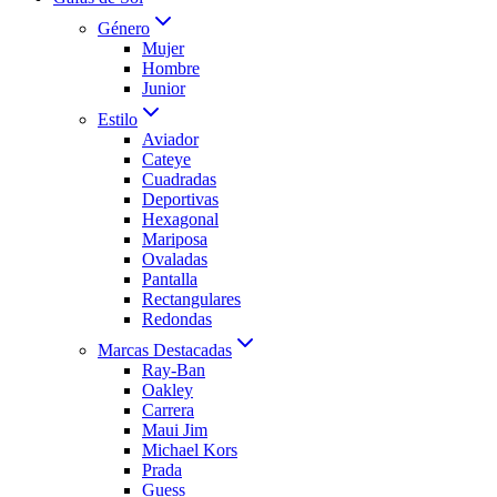
Género
Mujer
Hombre
Junior
Estilo
Aviador
Cateye
Cuadradas
Deportivas
Hexagonal
Mariposa
Ovaladas
Pantalla
Rectangulares
Redondas
Marcas Destacadas
Ray-Ban
Oakley
Carrera
Maui Jim
Michael Kors
Prada
Guess