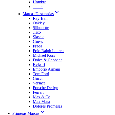
Hombre
Junior
Marcas Destacadas
Ray-Ban
Oakley
Silhouette
Jisco
Slastik
Guess
Prada
Polo Ralph Lauren
Michael Kors
Dolce & Gabbana
Bvlgari
Emporio Armani
Tom Ford
Gucci
Versace
Porsche Design
Ferrari
Max & Co
Max Mara
Dolores Promesas
Primeras Marcas