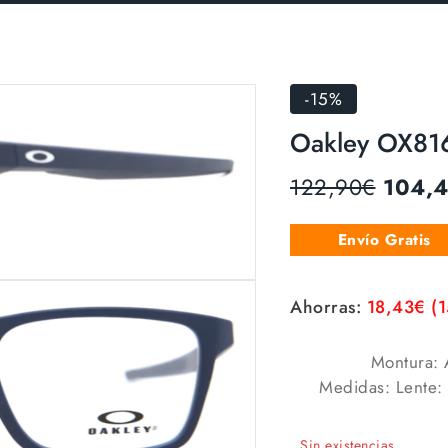
-15%
Oakley OX81
122,90
€
104,
Envío Gratis
Ahorras:
18,43
€
(
Montura: 
Medidas: Lente:
Sin existencias