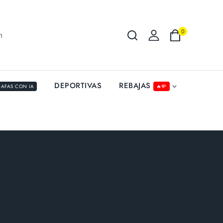
0
m
REBAJAS
DEPORTIVAS
AFAS CON IA
🔥💸
3