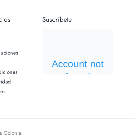
cios
Suscríbete
luciones
iciones
cidad
ies
a Colonia