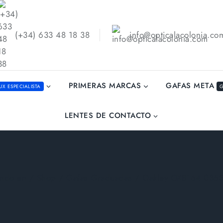
(+34) 633 48 18 38
info@opticalacolonia.co
GAFAS META
PRIMERAS MARCAS
UX ESPECIALISTA
G
LENTES DE CONTACTO
ndo en
/
Shop
/
Gafas Graduadas
/
Oakley OX8164 035