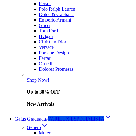
Persol
Polo Ralph Lauren
Dolce & Gabbana
Emporio Armani
Gucci
Tom Ford
Bvlgari
Christian Dior
Versace
Porsche Design
Ferrari
O´neill
Dolores Promesas
Shop Now!
Up to 30% OFF
New Arrivals
Gafas Graduadas
VARILUX ESPECIALISTA
Género
Mujer