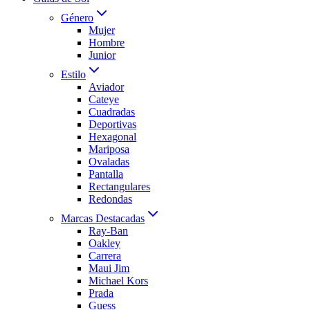
Género
Mujer
Hombre
Junior
Estilo
Aviador
Cateye
Cuadradas
Deportivas
Hexagonal
Mariposa
Ovaladas
Pantalla
Rectangulares
Redondas
Marcas Destacadas
Ray-Ban
Oakley
Carrera
Maui Jim
Michael Kors
Prada
Guess