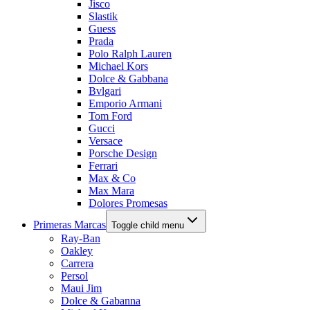
Jisco
Slastik
Guess
Prada
Polo Ralph Lauren
Michael Kors
Dolce & Gabbana
Bvlgari
Emporio Armani
Tom Ford
Gucci
Versace
Porsche Design
Ferrari
Max & Co
Max Mara
Dolores Promesas
Primeras Marcas
Toggle child menu
Ray-Ban
Oakley
Carrera
Persol
Maui Jim
Dolce & Gabanna