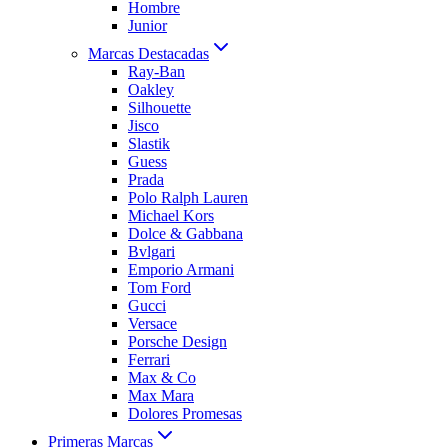
Hombre
Junior
Marcas Destacadas
Ray-Ban
Oakley
Silhouette
Jisco
Slastik
Guess
Prada
Polo Ralph Lauren
Michael Kors
Dolce & Gabbana
Bvlgari
Emporio Armani
Tom Ford
Gucci
Versace
Porsche Design
Ferrari
Max & Co
Max Mara
Dolores Promesas
Primeras Marcas