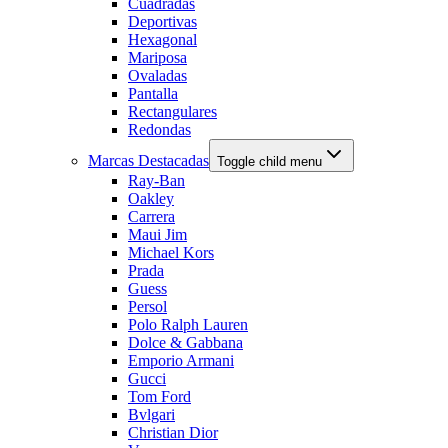
Cuadradas
Deportivas
Hexagonal
Mariposa
Ovaladas
Pantalla
Rectangulares
Redondas
Marcas Destacadas
Toggle child menu
Ray-Ban
Oakley
Carrera
Maui Jim
Michael Kors
Prada
Guess
Persol
Polo Ralph Lauren
Dolce & Gabbana
Emporio Armani
Gucci
Tom Ford
Bvlgari
Christian Dior