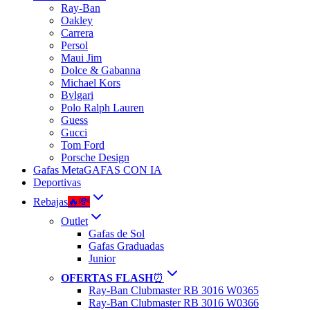
Ray-Ban
Oakley
Carrera
Persol
Maui Jim
Dolce & Gabanna
Michael Kors
Bvlgari
Polo Ralph Lauren
Guess
Gucci
Tom Ford
Porsche Design
Gafas Meta
GAFAS CON IA
Deportivas
Rebajas
🔥💸
Outlet
Gafas de Sol
Gafas Graduadas
Junior
OFERTAS FLASH
⏰
Ray-Ban Clubmaster RB 3016 W0365
Ray-Ban Clubmaster RB 3016 W0366