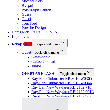
Michael Kors
Bvlgari
Polo Ralph Lauren
Guess
Gucci
Tom Ford
Porsche Design
Gafas Meta
GAFAS CON IA
Deportivas
Rebajas
🔥💸
Toggle child menu
Outlet
Toggle child menu
Gafas de Sol
Gafas Graduadas
Junior
OFERTAS FLASH
⏰
Toggle child menu
Ray-Ban Clubmaster RB 3016 W0365
Ray-Ban Clubmaster RB 3016 W0366
Ray-Ban New Wayfarer RB 2132 710
Ray-Ban New Wayfarer RB 2132 901L
Ray-Ban New Wayfarer RB 2132 902L