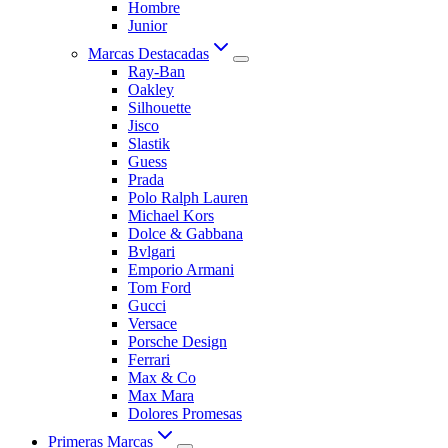
Hombre
Junior
Marcas Destacadas
Ray-Ban
Oakley
Silhouette
Jisco
Slastik
Guess
Prada
Polo Ralph Lauren
Michael Kors
Dolce & Gabbana
Bvlgari
Emporio Armani
Tom Ford
Gucci
Versace
Porsche Design
Ferrari
Max & Co
Max Mara
Dolores Promesas
Primeras Marcas