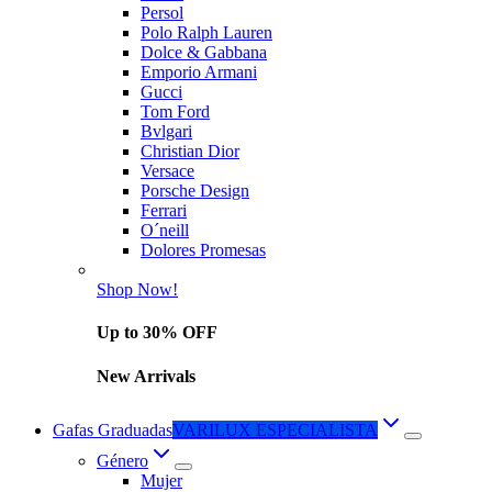
Persol
Polo Ralph Lauren
Dolce & Gabbana
Emporio Armani
Gucci
Tom Ford
Bvlgari
Christian Dior
Versace
Porsche Design
Ferrari
O´neill
Dolores Promesas
Shop Now!
Up to 30% OFF
New Arrivals
Gafas Graduadas
VARILUX ESPECIALISTA
Género
Mujer