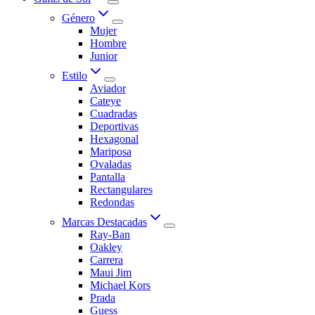
Género
Mujer
Hombre
Junior
Estilo
Aviador
Cateye
Cuadradas
Deportivas
Hexagonal
Mariposa
Ovaladas
Pantalla
Rectangulares
Redondas
Marcas Destacadas
Ray-Ban
Oakley
Carrera
Maui Jim
Michael Kors
Prada
Guess