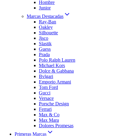
Hombre
Junior
Marcas Destacadas
Ray-Ban
Oakley
Silhouette
Jisco
Slastik
Guess
Prada
Polo Ralph Lauren
Michael Kors
Dolce & Gabbana
Bvlgari
Emporio Armani
Tom Ford
Gucci
Versace
Porsche Design
Ferrari
Max & Co
Max Mara
Dolores Promesas
Primeras Marcas