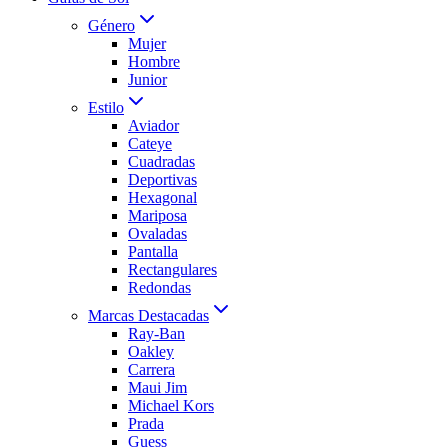
Género
Mujer
Hombre
Junior
Estilo
Aviador
Cateye
Cuadradas
Deportivas
Hexagonal
Mariposa
Ovaladas
Pantalla
Rectangulares
Redondas
Marcas Destacadas
Ray-Ban
Oakley
Carrera
Maui Jim
Michael Kors
Prada
Guess