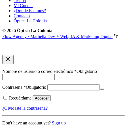
Tienda
Mi Cuenta
¿Donde Estamos?
Contacto
Óptica La Colonia
© 2026
Óptica La Colonia
Flow Agency › Marbella Dev ⚡️ Web, IA & Marketing Digital
🚀
Nombre de usuario o correo electrónico
*
Obligatorio
Contraseña
*
Obligatorio
Recuérdame
Acceder
¿Olvidaste la contraseña?
Don't have an account yet?
Sign up