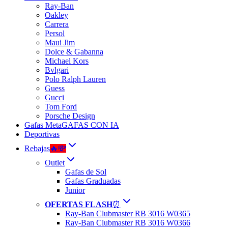
Ray-Ban
Oakley
Carrera
Persol
Maui Jim
Dolce & Gabanna
Michael Kors
Bvlgari
Polo Ralph Lauren
Guess
Gucci
Tom Ford
Porsche Design
Gafas Meta
GAFAS CON IA
Deportivas
Rebajas
🔥💸
Outlet
Gafas de Sol
Gafas Graduadas
Junior
OFERTAS FLASH
⏰
Ray-Ban Clubmaster RB 3016 W0365
Ray-Ban Clubmaster RB 3016 W0366