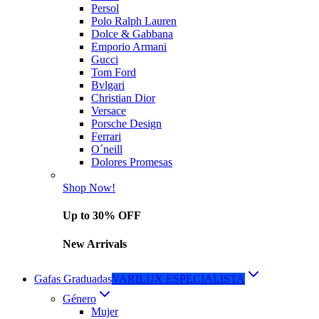
Persol
Polo Ralph Lauren
Dolce & Gabbana
Emporio Armani
Gucci
Tom Ford
Bvlgari
Christian Dior
Versace
Porsche Design
Ferrari
O´neill
Dolores Promesas
Shop Now!
Up to 30% OFF
New Arrivals
Gafas Graduadas
VARILUX ESPECIALISTA
Género
Mujer