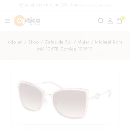
(+34) 633 48 18 38
info@opticalacolonia.com
0
ndo en
/
Shop
/
Gafas de Sol
/
Mujer
/
Michael Kors
MK 1067B Corsica 101913