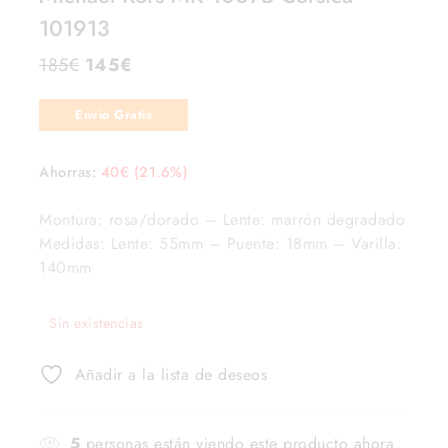
101913
185
€
145
€
Envío Gratis
Ahorras:
40
€
(21.6%)
Montura: rosa/dorado – Lente: marrón degradado
Medidas: Lente: 55mm – Puente: 18mm – Varilla:
140mm
Sin existencias
Añadir a la lista de deseos
5
personas están viendo este producto ahora