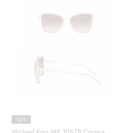
-22%
Michael Kors MK 1067B Corsica