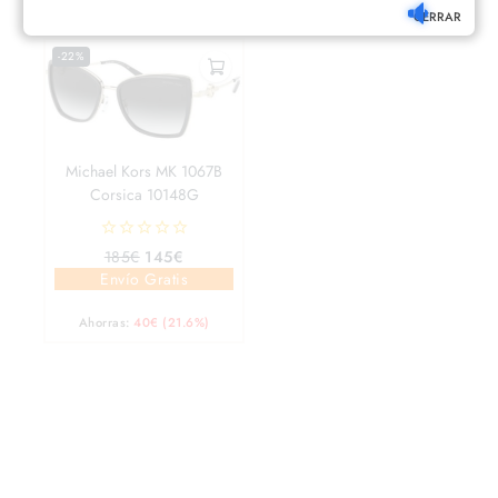
Más Colores
CERRAR
-22%
Michael Kors MK 1067B
Corsica 10148G
0
185
€
145
€
out
Envío Gratis
of
5
Ahorras:
40
€
(21.6%)