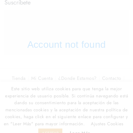
Suscríbete
Tienda
Mi Cuenta
¿Donde Estamos?
Contacto
Óptica La Colonia
Este sitio web utiliza cookies para que tenga la mejor
experiencia de usuario posible. Si continúa navegando está
© 2026
Óptica La Colonia
dando su consentimiento para la aceptación de las
Flow Agency › Marbella Dev
Web, IA & Marketing
mencionadas cookies y la aceptación de nuestra política de
Digital
cookies, haga click en el siguiente enlace para configurar y
en "Leer Más" para mayor información.
Ajustes Cookies