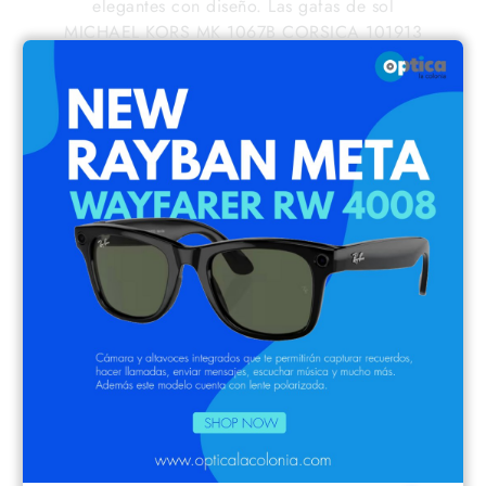
elegantes con diseño. Las gafas de sol
MICHAEL KORS MK 1067B CORSICA 101913
son uno de los modelos más deseados de la
marca Michael Kors. Este modelo de gafas sol
para mujer sigue el estilo de las gafas ojos de
gato, tiene un color de montura Dorado y
están fabricadas en acetato y metal. El tipo de
montura de estas gafas MICHAEL KORS MK
1067B CORSICA 101913 es una montura
completa. Las MICHAEL KORS MK 1067B
CORSICA 101913 tienen un calibre de 55mm.,
un puente de 18mm. y unas varillas con una
longitud de 140mm.
*Puedes graduar tus gafas de sol con lentes
monofocales y progresivas Varilux, Hoya,
Zeiss, Prats en
nuestra óptica
.