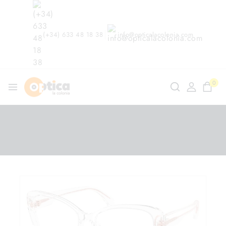
(+34) 633 48 18 38
info@opticalacolonia.com
0
ndo en
/
Shop
/
Gafas Graduadas
/
Michael Kors 4138
3015