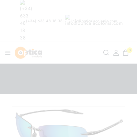
(+34) 633 48 18 38
info@opticalacolonia.com
0
ndo en
/
Shop
/
Gafas Graduadas
/
Maui Jim MJ 423S
04