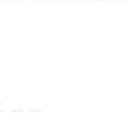
do
m – Varilla: 127mm