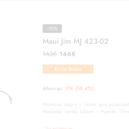
-10%
Maui Jim MJ 423-02
163
€
146
€
Envío Gratis
Ahorras:
17
€
(10.4%)
Montura: negro – Lente: gris polariza
Medidas: Lente: 65mm – Puente: 13m
Sin existencias