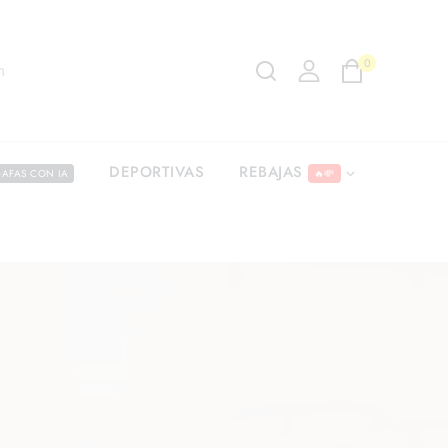
0
m
REBAJAS
DEPORTIVAS
AFAS CON IA
🔥💸