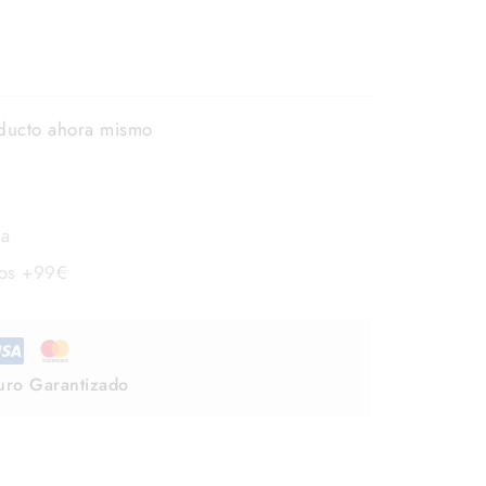
ducto ahora mismo
la
dos +99€
uro Garantizado