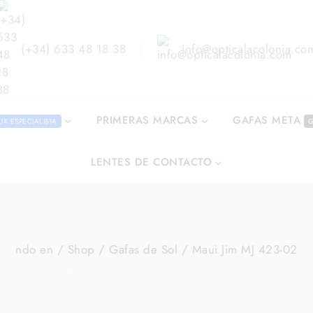
(+34) 633 48 18 38
info@opticalacolonia.co
GAFAS META
PRIMERAS MARCAS
UX ESPECIALISTA
G
LENTES DE CONTACTO
ndo en
/
Shop
/
Gafas de Sol
/
Maui Jim MJ 423-02