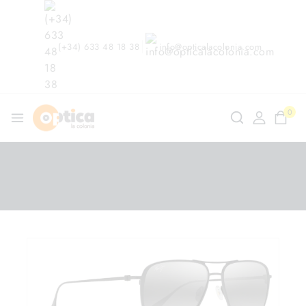
(+34) 633 48 18 38
info@opticalacolonia.com
0
ndo en
/
Shop
/
Gafas de Sol
/
Maui Jim Beaches MJ
541 2M