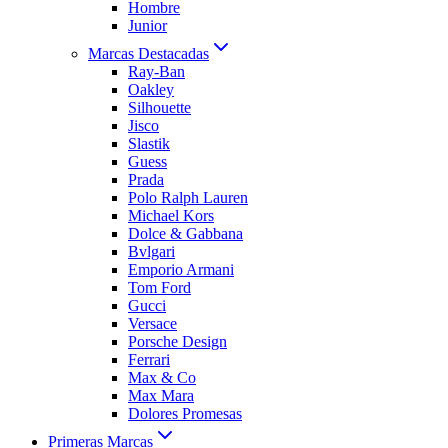
Hombre
Junior
Marcas Destacadas
Ray-Ban
Oakley
Silhouette
Jisco
Slastik
Guess
Prada
Polo Ralph Lauren
Michael Kors
Dolce & Gabbana
Bvlgari
Emporio Armani
Tom Ford
Gucci
Versace
Porsche Design
Ferrari
Max & Co
Max Mara
Dolores Promesas
Primeras Marcas