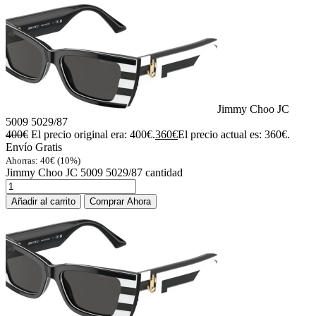
Jimmy Choo JC
5009 5029/87
400
€
El precio original era: 400€.
360
€
El precio actual es: 360€.
Envío Gratis
Ahorras:
40
€
(10%)
Jimmy Choo JC 5009 5029/87 cantidad
Añadir al carrito
Comprar Ahora