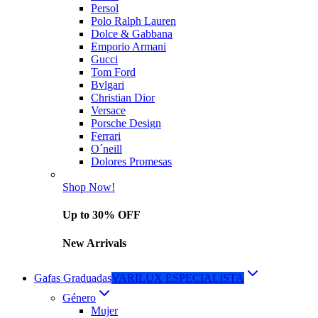
Persol
Polo Ralph Lauren
Dolce & Gabbana
Emporio Armani
Gucci
Tom Ford
Bvlgari
Christian Dior
Versace
Porsche Design
Ferrari
O´neill
Dolores Promesas
Shop Now!
Up to 30% OFF
New Arrivals
Gafas Graduadas
VARILUX ESPECIALISTA
Género
Mujer