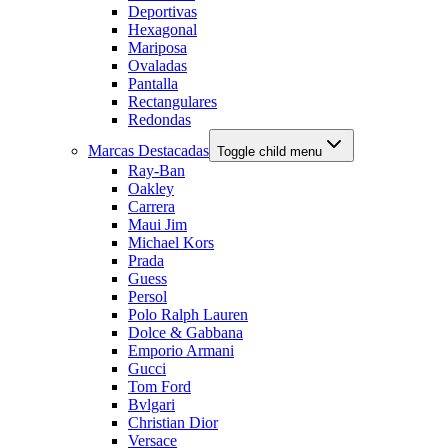
Deportivas
Hexagonal
Mariposa
Ovaladas
Pantalla
Rectangulares
Redondas
Marcas Destacadas
Toggle child menu
Ray-Ban
Oakley
Carrera
Maui Jim
Michael Kors
Prada
Guess
Persol
Polo Ralph Lauren
Dolce & Gabbana
Emporio Armani
Gucci
Tom Ford
Bvlgari
Christian Dior
Versace