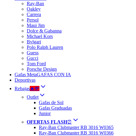
Ray-Ban
Oakley
Carrera
Persol
Maui Jim
Dolce & Gabanna
Michael Kors
Bvlgari
Polo Ralph Lauren
Guess
Gucci
Tom Ford
Porsche Design
Gafas Meta
GAFAS CON IA
Deportivas
Rebajas
🔥💸
Outlet
Gafas de Sol
Gafas Graduadas
Junior
OFERTAS FLASH
⏰
Ray-Ban Clubmaster RB 3016 W0365
Ray-Ban Clubmaster RB 3016 W0366