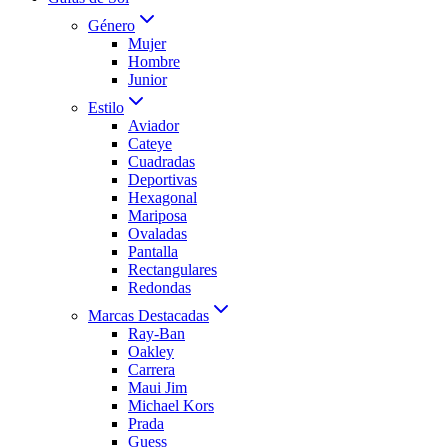
Género
Mujer
Hombre
Junior
Estilo
Aviador
Cateye
Cuadradas
Deportivas
Hexagonal
Mariposa
Ovaladas
Pantalla
Rectangulares
Redondas
Marcas Destacadas
Ray-Ban
Oakley
Carrera
Maui Jim
Michael Kors
Prada
Guess