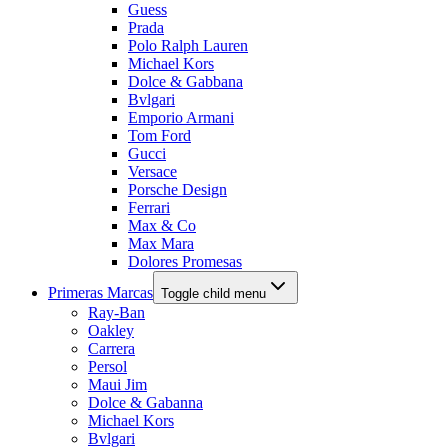
Guess
Prada
Polo Ralph Lauren
Michael Kors
Dolce & Gabbana
Bvlgari
Emporio Armani
Tom Ford
Gucci
Versace
Porsche Design
Ferrari
Max & Co
Max Mara
Dolores Promesas
Primeras Marcas
Toggle child menu
Ray-Ban
Oakley
Carrera
Persol
Maui Jim
Dolce & Gabanna
Michael Kors
Bvlgari