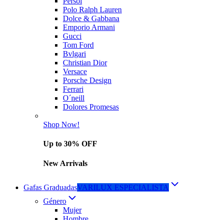
Persol
Polo Ralph Lauren
Dolce & Gabbana
Emporio Armani
Gucci
Tom Ford
Bvlgari
Christian Dior
Versace
Porsche Design
Ferrari
O´neill
Dolores Promesas
Shop Now!
Up to 30% OFF
New Arrivals
Gafas Graduadas
VARILUX ESPECIALISTA
Género
Mujer
Hombre