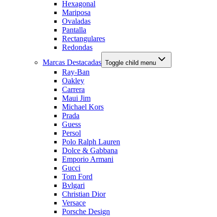
Hexagonal
Mariposa
Ovaladas
Pantalla
Rectangulares
Redondas
Marcas Destacadas
Toggle child menu
Ray-Ban
Oakley
Carrera
Maui Jim
Michael Kors
Prada
Guess
Persol
Polo Ralph Lauren
Dolce & Gabbana
Emporio Armani
Gucci
Tom Ford
Bvlgari
Christian Dior
Versace
Porsche Design