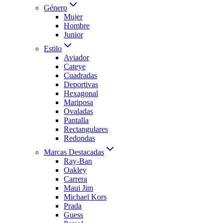
Género
Mujer
Hombre
Junior
Estilo
Aviador
Cateye
Cuadradas
Deportivas
Hexagonal
Mariposa
Ovaladas
Pantalla
Rectangulares
Redondas
Marcas Destacadas
Ray-Ban
Oakley
Carrera
Maui Jim
Michael Kors
Prada
Guess