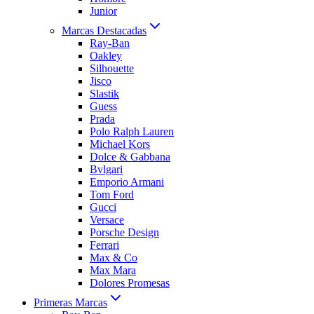
Junior
Marcas Destacadas
Ray-Ban
Oakley
Silhouette
Jisco
Slastik
Guess
Prada
Polo Ralph Lauren
Michael Kors
Dolce & Gabbana
Bvlgari
Emporio Armani
Tom Ford
Gucci
Versace
Porsche Design
Ferrari
Max & Co
Max Mara
Dolores Promesas
Primeras Marcas