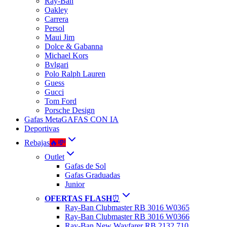
Ray-Ban
Oakley
Carrera
Persol
Maui Jim
Dolce & Gabanna
Michael Kors
Bvlgari
Polo Ralph Lauren
Guess
Gucci
Tom Ford
Porsche Design
Gafas Meta
GAFAS CON IA
Deportivas
Rebajas
🔥💸
Outlet
Gafas de Sol
Gafas Graduadas
Junior
OFERTAS FLASH
⏰
Ray-Ban Clubmaster RB 3016 W0365
Ray-Ban Clubmaster RB 3016 W0366
Ray-Ban New Wayfarer RB 2132 710