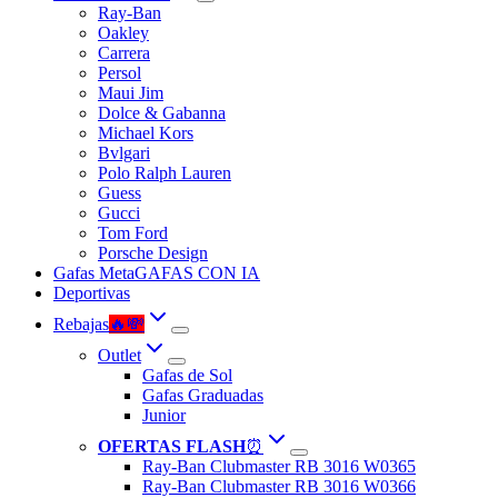
Ray-Ban
Oakley
Carrera
Persol
Maui Jim
Dolce & Gabanna
Michael Kors
Bvlgari
Polo Ralph Lauren
Guess
Gucci
Tom Ford
Porsche Design
Gafas Meta
GAFAS CON IA
Deportivas
Rebajas
🔥💸
Outlet
Gafas de Sol
Gafas Graduadas
Junior
OFERTAS FLASH
⏰
Ray-Ban Clubmaster RB 3016 W0365
Ray-Ban Clubmaster RB 3016 W0366