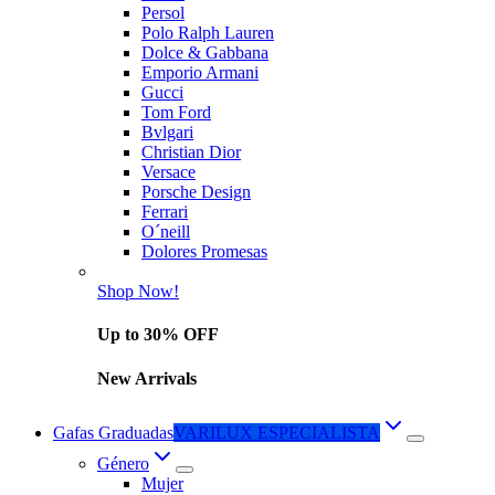
Persol
Polo Ralph Lauren
Dolce & Gabbana
Emporio Armani
Gucci
Tom Ford
Bvlgari
Christian Dior
Versace
Porsche Design
Ferrari
O´neill
Dolores Promesas
Shop Now!
Up to 30% OFF
New Arrivals
Gafas Graduadas
VARILUX ESPECIALISTA
Género
Mujer