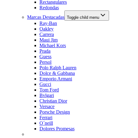
Rectangulares
Redondas
Marcas Destacadas
Toggle child menu
Ray-Ban
Oakley
Carrera
Maui Jim
Michael Kors
Prada
Guess
Persol
Polo Ralph Lauren
Dolce & Gabbana
Emporio Armani
Gucci
Tom Ford
Bvlgari
Christian Dior
Versace
Porsche Design
Ferrari
O´neill
Dolores Promesas