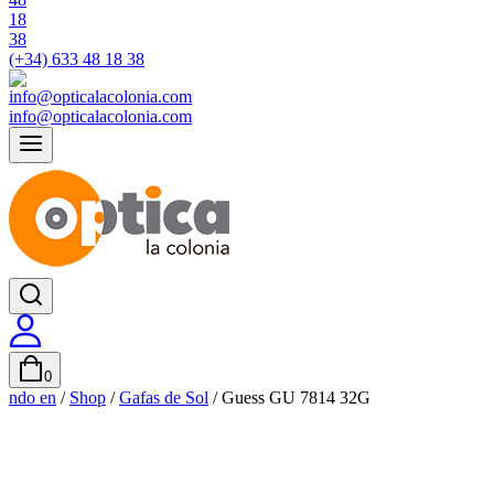
(+34) 633 48 18 38
info@opticalacolonia.com
0
ndo en
/
Shop
/
Gafas de Sol
/
Guess GU 7814 32G