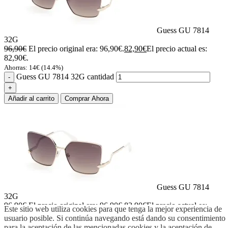
Guess GU 7814
32G
96,90
€
El precio original era: 96,90€.
82,90
€
El precio actual es:
82,90€.
Ahorras:
14
€
(14.4%)
Guess GU 7814 32G cantidad
Añadir al carrito
Comprar Ahora
Guess GU 7814
32G
96,90
€
El precio original era: 96,90€.
82,90
€
El precio actual es:
Este sitio web utiliza cookies para que tenga la mejor experiencia de
82,90€.
usuario posible. Si continúa navegando está dando su consentimiento
Ahorras:
14
€
(14.4%)
para la aceptación de las mencionadas cookies y la aceptación de