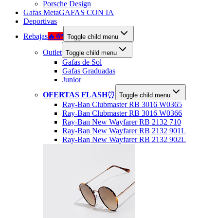
Porsche Design
Gafas Meta
GAFAS CON IA
Deportivas
Rebajas
🔥💸
Toggle child menu
Outlet
Toggle child menu
Gafas de Sol
Gafas Graduadas
Junior
OFERTAS FLASH
⏰
Toggle child menu
Ray-Ban Clubmaster RB 3016 W0365
Ray-Ban Clubmaster RB 3016 W0366
Ray-Ban New Wayfarer RB 2132 710
Ray-Ban New Wayfarer RB 2132 901L
Ray-Ban New Wayfarer RB 2132 902L