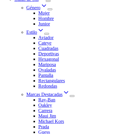
Género
Mujer
Hombre
Junior
Estilo
Aviador
Cateye
Cuadradas
Deportivas
Hexagonal
Mariposa
Ovaladas
Pantalla
Rectangulares
Redondas
Marcas Destacadas
Ray-Ban
Oakley
Carrera
Maui Jim
Michael Kors
Prada
Guess