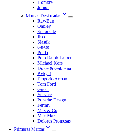
Hombre
Junior
Marcas Destacadas
Ray-Ban
Oakley
Silhouette
Jisco
Slastik
Guess
Prada
Polo Ralph Lauren
Michael Kors
Dolce & Gabbana
Bvlgari
Emporio Armani
Tom Ford
Gucci
Versace
Porsche Design
Ferrari
Max & Co
Max Mara
Dolores Promesas
Primeras Marcas