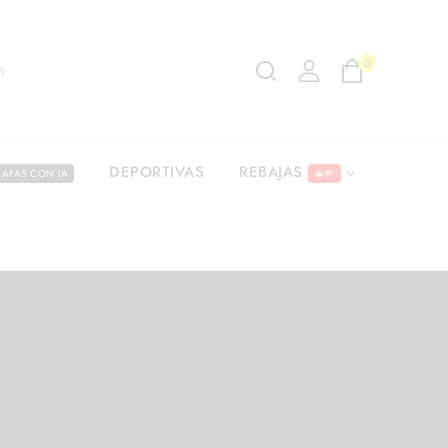
0
m
REBAJAS
DEPORTIVAS
AFAS CON IA
🔥💸
2