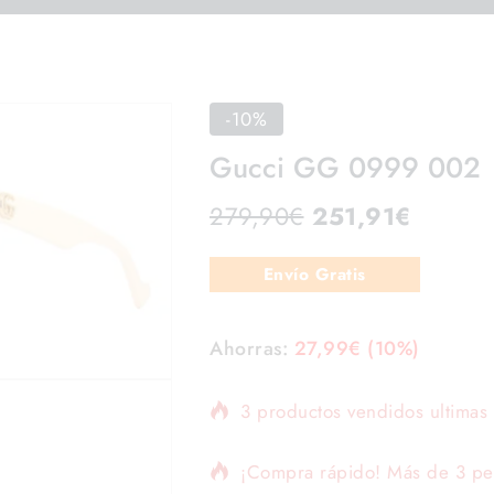
-10%
Gucci GG 0999 002
279,90
€
251,91
€
Envío Gratis
Ahorras:
27,99
€
(10%)
3 productos vendidos ultimas
¡Compra rápido! Más de 3 pers