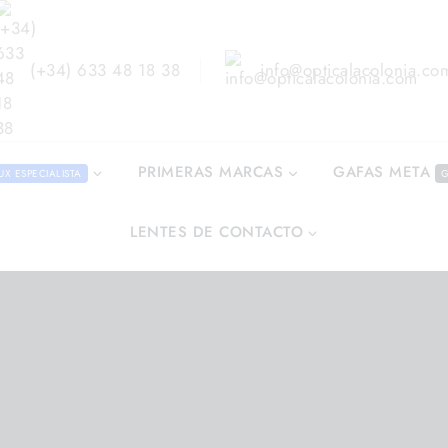
(+34) 633 48 18 38
info@opticalacolonia.co
GAFAS META
PRIMERAS MARCAS
UX ESPECIALISTA
G
LENTES DE CONTACTO
ndo en
/
Shop
/
Gafas Graduadas
/
Gucci GG 0999 00