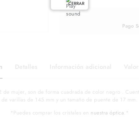
CERRAR
Pago S
n
Detalles
Información adicional
Valor
 de mujer, son de forma cuadrada de color negro . Cuen
de varillas de 145 mm y un tamaño de puente de 17 mm.
*Puedes comprar los cristales en
nuestra óptica
.*