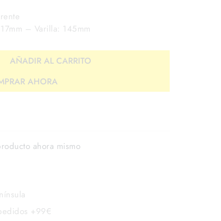
rente
 17mm – Varilla: 145mm
AÑADIR AL CARRITO
MPRAR AHORA
producto ahora mismo
nínsula
 pedidos +99€