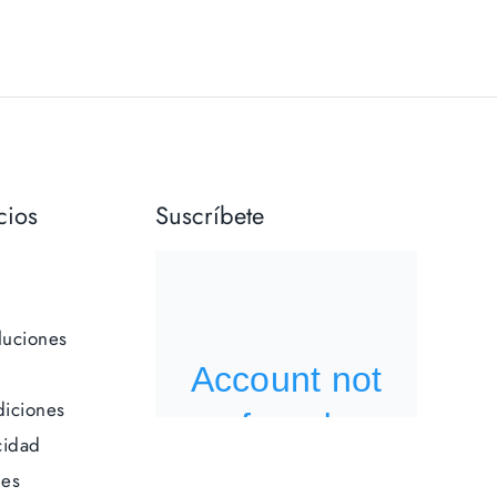
cios
Suscríbete
luciones
iciones
cidad
ies