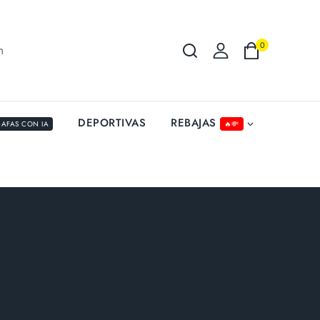
0
m
REBAJAS
DEPORTIVAS
AFAS CON IA
🔥💸
4