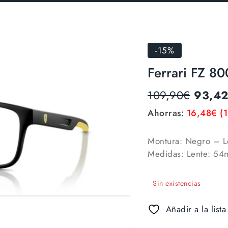
-15%
Ferrari FZ 8
109,90
€
93,4
Ahorras:
16,48
€
(
Montura: Negro – Le
Medidas: Lente: 54
Sin existencias
Añadir a la list