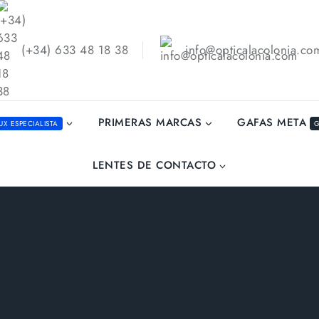
(+34) 633 48 18 38
info@opticalacolonia.co
GAFAS META
PRIMERAS MARCAS
UX ESPECIALISTA
G
LENTES DE CONTACTO
ndo en
/
Shop
/
Gafas Graduadas
/
Ferrari FZ 8003U 50