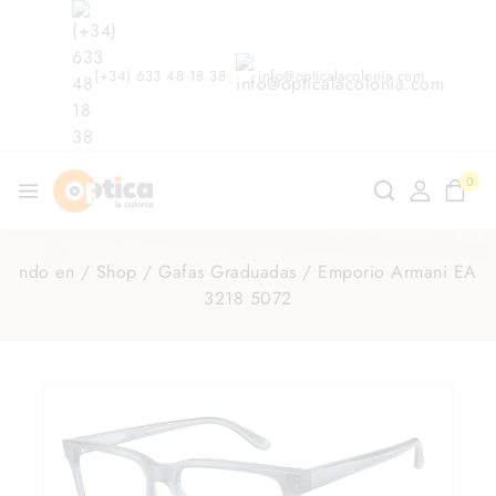
(+34) 633 48 18 38
info@opticalacolonia.com
0
ndo en
/
Shop
/
Gafas Graduadas
/
Emporio Armani EA
3218 5072