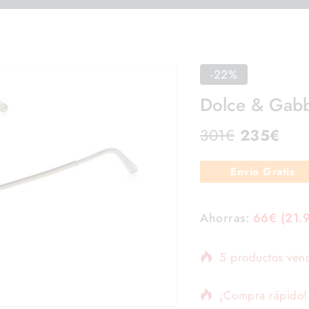
-22%
Dolce & Gab
301
€
235
€
Envío Gratis
Ahorras:
66
€
(21.
5 productos vend
¡Compra rápido! 