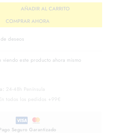
AÑADIR AL CARRITO
COMPRAR AHORA
a de deseos
n viendo este producto ahora mismo
a:
24-48h Península
n todos los pedidos +99€
Pago Seguro Garantizado