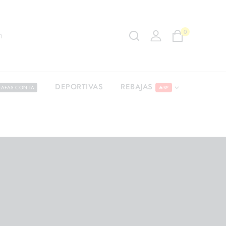
0
m
REBAJAS
DEPORTIVAS
AFAS CON IA
🔥💸
4 675