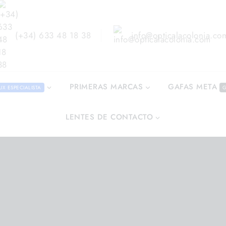
(+34) 633 48 18 38
info@opticalacolonia.co
GAFAS META
PRIMERAS MARCAS
UX ESPECIALISTA
G
LENTES DE CONTACTO
en
/
Shop
/
Gafas Graduadas
/
Dolce & Gabbana DG 329