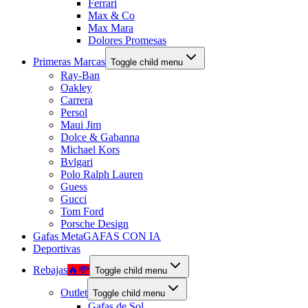
Ferrari
Max & Co
Max Mara
Dolores Promesas
Primeras Marcas
Toggle child menu
Ray-Ban
Oakley
Carrera
Persol
Maui Jim
Dolce & Gabanna
Michael Kors
Bvlgari
Polo Ralph Lauren
Guess
Gucci
Tom Ford
Porsche Design
Gafas Meta
GAFAS CON IA
Deportivas
Rebajas
🔥💸
Toggle child menu
Outlet
Toggle child menu
Gafas de Sol