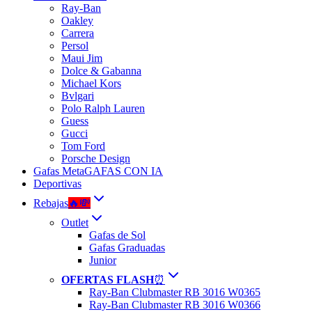
Ray-Ban
Oakley
Carrera
Persol
Maui Jim
Dolce & Gabanna
Michael Kors
Bvlgari
Polo Ralph Lauren
Guess
Gucci
Tom Ford
Porsche Design
Gafas Meta
GAFAS CON IA
Deportivas
Rebajas
🔥💸
Outlet
Gafas de Sol
Gafas Graduadas
Junior
OFERTAS FLASH
⏰
Ray-Ban Clubmaster RB 3016 W0365
Ray-Ban Clubmaster RB 3016 W0366