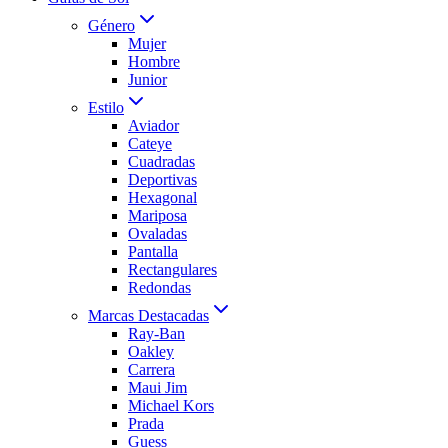
Género
Mujer
Hombre
Junior
Estilo
Aviador
Cateye
Cuadradas
Deportivas
Hexagonal
Mariposa
Ovaladas
Pantalla
Rectangulares
Redondas
Marcas Destacadas
Ray-Ban
Oakley
Carrera
Maui Jim
Michael Kors
Prada
Guess