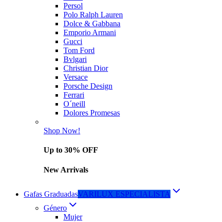
Persol
Polo Ralph Lauren
Dolce & Gabbana
Emporio Armani
Gucci
Tom Ford
Bvlgari
Christian Dior
Versace
Porsche Design
Ferrari
O´neill
Dolores Promesas
Shop Now!
Up to 30% OFF
New Arrivals
Gafas Graduadas
VARILUX ESPECIALISTA
Género
Mujer