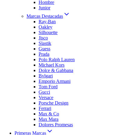
Hombre
Junior
Marcas Destacadas
Ray-Ban
Oakley
Silhouette
Jisco
Slastik
Guess
Prada
Polo Ralph Lauren
Michael Kors
Dolce & Gabbana
Bvlgari
Emporio Armani
Tom Ford
Gucci
Versace
Porsche Design
Ferrari
Max & Co
Max Mara
Dolores Promesas
Primeras Marcas