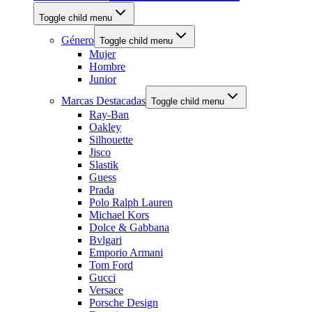
Toggle child menu
Género
Toggle child menu
Mujer
Hombre
Junior
Marcas Destacadas
Toggle child menu
Ray-Ban
Oakley
Silhouette
Jisco
Slastik
Guess
Prada
Polo Ralph Lauren
Michael Kors
Dolce & Gabbana
Bvlgari
Emporio Armani
Tom Ford
Gucci
Versace
Porsche Design