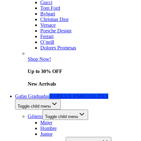
Gucci
Tom Ford
Bvlgari
Christian Dior
Versace
Porsche Design
Ferrari
O´neill
Dolores Promesas
Shop Now!
Up to 30% OFF
New Arrivals
Gafas Graduadas
VARILUX ESPECIALISTA
Toggle child menu
Género
Toggle child menu
Mujer
Hombre
Junior