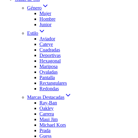
Género
Mujer
Hombre
Junior
Estilo
Aviador
Cateye
Cuadradas
Deportivas
Hexagonal
Mariposa
Ovaladas
Pantalla
Rectangulares
Redondas
Marcas Destacadas
Ray-Ban
Oakley
Carrera
Maui Jim
Michael Kors
Prada
Guess