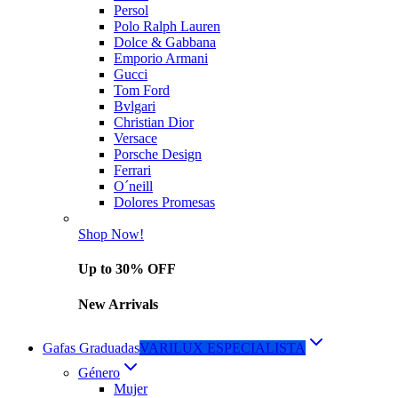
Persol
Polo Ralph Lauren
Dolce & Gabbana
Emporio Armani
Gucci
Tom Ford
Bvlgari
Christian Dior
Versace
Porsche Design
Ferrari
O´neill
Dolores Promesas
Shop Now!
Up to 30% OFF
New Arrivals
Gafas Graduadas
VARILUX ESPECIALISTA
Género
Mujer