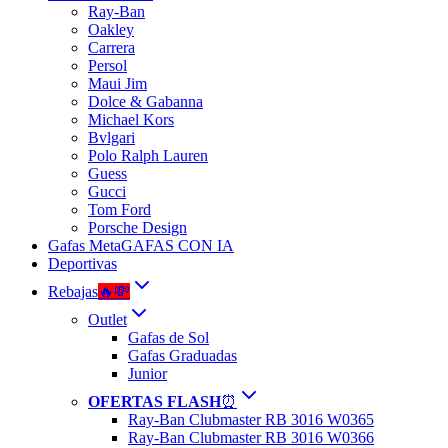
Ray-Ban
Oakley
Carrera
Persol
Maui Jim
Dolce & Gabanna
Michael Kors
Bvlgari
Polo Ralph Lauren
Guess
Gucci
Tom Ford
Porsche Design
Gafas Meta
GAFAS CON IA
Deportivas
Rebajas
🔥💸
Outlet
Gafas de Sol
Gafas Graduadas
Junior
OFERTAS FLASH
⏰
Ray-Ban Clubmaster RB 3016 W0365
Ray-Ban Clubmaster RB 3016 W0366