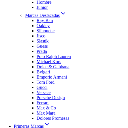
Hombre
Junior
Marcas Destacadas
Ray-Ban
Oakley
Silhouette
Jisco
Slastik
Guess
Prada
Polo Ralph Lauren
Michael Kors
Dolce & Gabbana
Bvlgari
Emporio Armani
Tom Ford
Gucci
Versace
Porsche Design
Ferrari
Max & Co
Max Mara
Dolores Promesas
Primeras Marcas