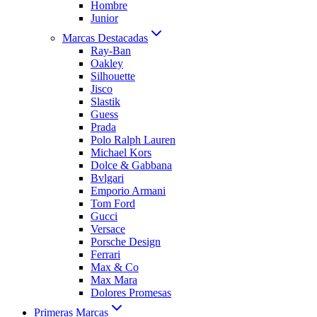
Hombre
Junior
Marcas Destacadas
Ray-Ban
Oakley
Silhouette
Jisco
Slastik
Guess
Prada
Polo Ralph Lauren
Michael Kors
Dolce & Gabbana
Bvlgari
Emporio Armani
Tom Ford
Gucci
Versace
Porsche Design
Ferrari
Max & Co
Max Mara
Dolores Promesas
Primeras Marcas