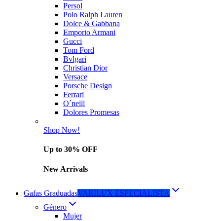
Persol
Polo Ralph Lauren
Dolce & Gabbana
Emporio Armani
Gucci
Tom Ford
Bvlgari
Christian Dior
Versace
Porsche Design
Ferrari
O´neill
Dolores Promesas
Shop Now!
Up to 30% OFF
New Arrivals
Gafas Graduadas
VARILUX ESPECIALISTA
Género
Mujer