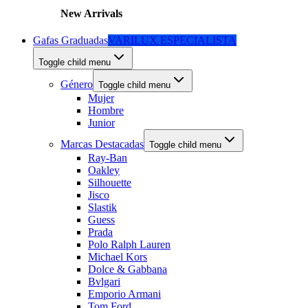
New Arrivals
Gafas Graduadas
VARILUX ESPECIALISTA
Toggle child menu
Género
Toggle child menu
Mujer
Hombre
Junior
Marcas Destacadas
Toggle child menu
Ray-Ban
Oakley
Silhouette
Jisco
Slastik
Guess
Prada
Polo Ralph Lauren
Michael Kors
Dolce & Gabbana
Bvlgari
Emporio Armani
Tom Ford