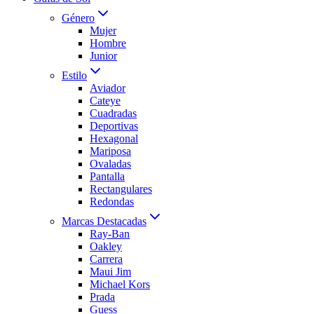
Género
Mujer
Hombre
Junior
Estilo
Aviador
Cateye
Cuadradas
Deportivas
Hexagonal
Mariposa
Ovaladas
Pantalla
Rectangulares
Redondas
Marcas Destacadas
Ray-Ban
Oakley
Carrera
Maui Jim
Michael Kors
Prada
Guess