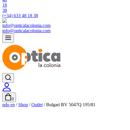
(+34) 633 48 18 38
info@opticalacolonia.com
0
ndo en
/
Shop
/
Outlet
/
Bulgari BV 5047Q 195/81