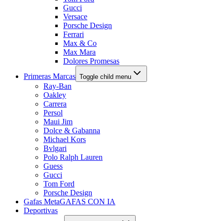
Gucci
Versace
Porsche Design
Ferrari
Max & Co
Max Mara
Dolores Promesas
Primeras Marcas
Toggle child menu
Ray-Ban
Oakley
Carrera
Persol
Maui Jim
Dolce & Gabanna
Michael Kors
Bvlgari
Polo Ralph Lauren
Guess
Gucci
Tom Ford
Porsche Design
Gafas Meta
GAFAS CON IA
Deportivas