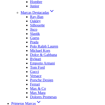
Hombre
Junior
Marcas Destacadas
Ray-Ban
Oakley
Silhouette
Jisco
Slastik
Guess
Prada
Polo Ralph Lauren
Michael Kors
Dolce & Gabbana
Bvlgari
Emporio Armani
Tom Ford
Gucci
Versace
Porsche Design
Ferrari
Max & Co
Max Mara
Dolores Promesas
Primeras Marcas