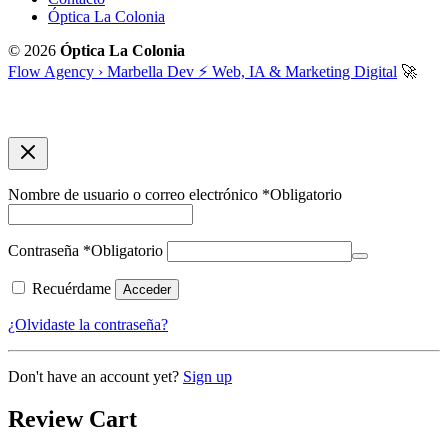
Óptica La Colonia
© 2026
Óptica La Colonia
Flow Agency › Marbella Dev ⚡️ Web, IA & Marketing Digital
🚀
Nombre de usuario o correo electrónico
*
Obligatorio
Contraseña
*
Obligatorio
Recuérdame
Acceder
¿Olvidaste la contraseña?
Don't have an account yet?
Sign up
Review Cart