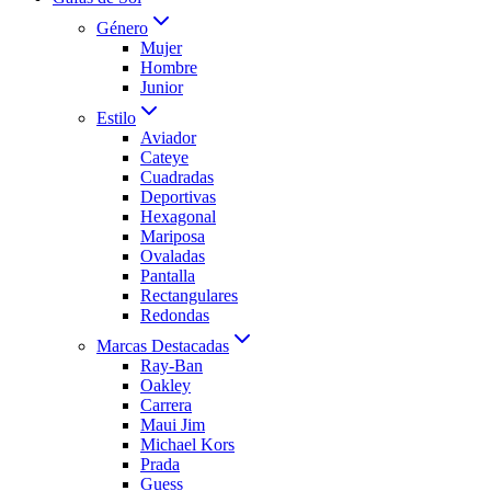
Género
Mujer
Hombre
Junior
Estilo
Aviador
Cateye
Cuadradas
Deportivas
Hexagonal
Mariposa
Ovaladas
Pantalla
Rectangulares
Redondas
Marcas Destacadas
Ray-Ban
Oakley
Carrera
Maui Jim
Michael Kors
Prada
Guess