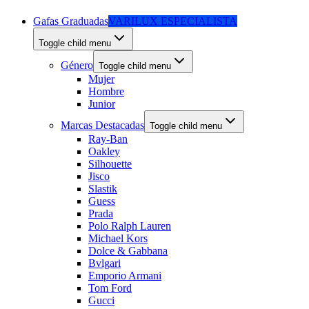
Gafas Graduadas
VARILUX ESPECIALISTA
Toggle child menu
Género
Toggle child menu
Mujer
Hombre
Junior
Marcas Destacadas
Toggle child menu
Ray-Ban
Oakley
Silhouette
Jisco
Slastik
Guess
Prada
Polo Ralph Lauren
Michael Kors
Dolce & Gabbana
Bvlgari
Emporio Armani
Tom Ford
Gucci