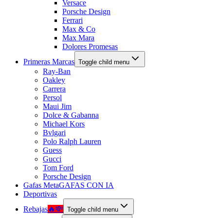
Versace
Porsche Design
Ferrari
Max & Co
Max Mara
Dolores Promesas
Primeras Marcas
Toggle child menu
Ray-Ban
Oakley
Carrera
Persol
Maui Jim
Dolce & Gabanna
Michael Kors
Bvlgari
Polo Ralph Lauren
Guess
Gucci
Tom Ford
Porsche Design
Gafas Meta
GAFAS CON IA
Deportivas
Rebajas
🔥💸
Toggle child menu