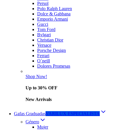
Persol
Polo Ralph Lauren
Dolce & Gabbana
Emporio Armani
Gucci
Tom Ford
Bvlgari
Christian Dior
Versace
Porsche Design
Ferrari
O´neill
Dolores Promesas
Shop Now!
Up to 30% OFF
New Arrivals
Gafas Graduadas
VARILUX ESPECIALISTA
Género
Mujer