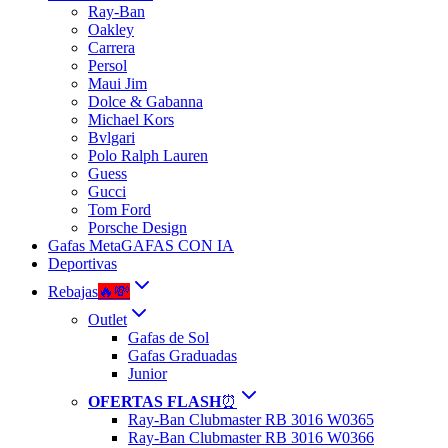
Ray-Ban
Oakley
Carrera
Persol
Maui Jim
Dolce & Gabanna
Michael Kors
Bvlgari
Polo Ralph Lauren
Guess
Gucci
Tom Ford
Porsche Design
Gafas Meta
GAFAS CON IA
Deportivas
Rebajas
🔥💸
Outlet
Gafas de Sol
Gafas Graduadas
Junior
OFERTAS FLASH
⏰
Ray-Ban Clubmaster RB 3016 W0365
Ray-Ban Clubmaster RB 3016 W0366