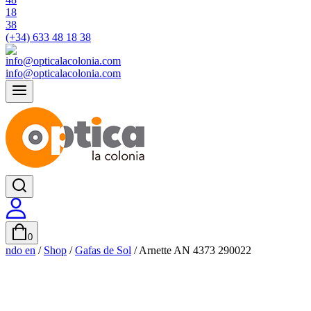
(+34) 633 48 18 38
info@opticalacolonia.com
0
ndo en
/
Shop
/
Gafas de Sol
/
Arnette AN 4373 290022