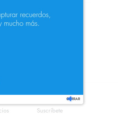
ar curvado negro y con las varillas
amaño de puente de 17 mm.
Zeiss, Prats en
nuestra óptica
.
CERRAR
cios
Suscríbete