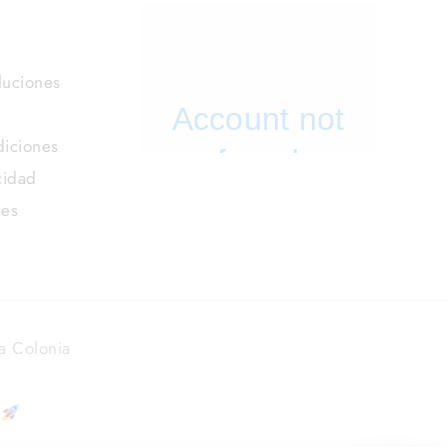
luciones
iciones
cidad
ies
a Colonia