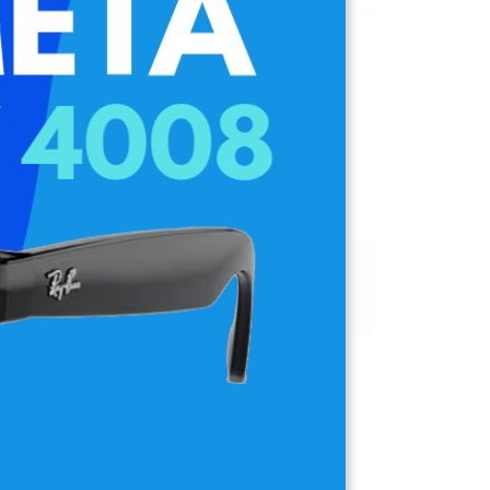
 viendo este producto ahora mismo
a:
24-48h Península
n todos los pedidos +99€
Pago Seguro Garantizado
aciones (0)