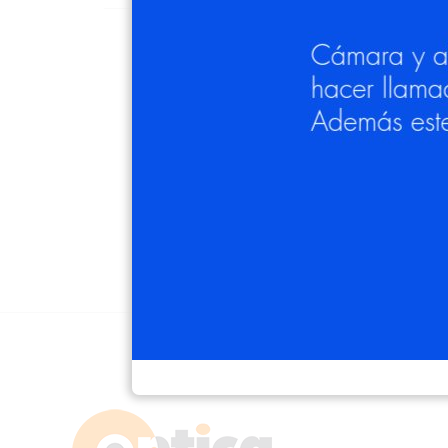
Las gafas Arnette AN 4324 275887 d
anchas. Cuenta con un ca
*Puedes graduar tus gafas de