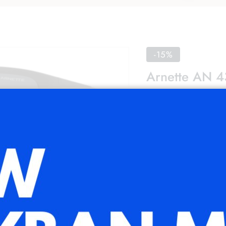
-15%
Arnette AN 
93,90
€
79,82
Ahorras:
14,08
€
(
Mo
Medidas: Lente
Sin existencias
Añadir a la list