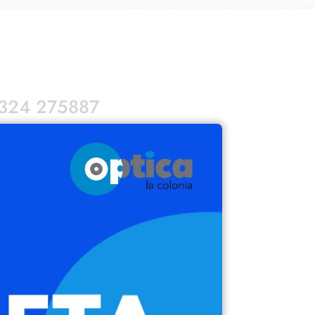
4324 275887
€
15%)
ntura: Negra – Lente: Gris
:61mm – Puente: 17mm – Varilla: 125mm
a de deseos