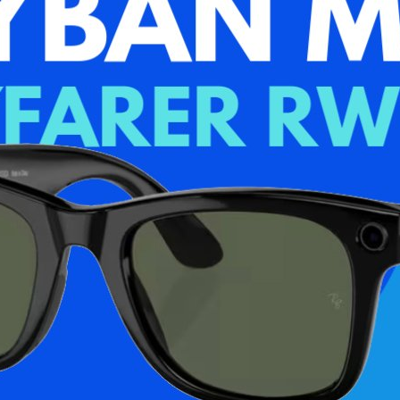
6
personas están
omentario
Entrega Estimad
Envío Gratuito:
E
n
Detalles
Información adicional
Valor