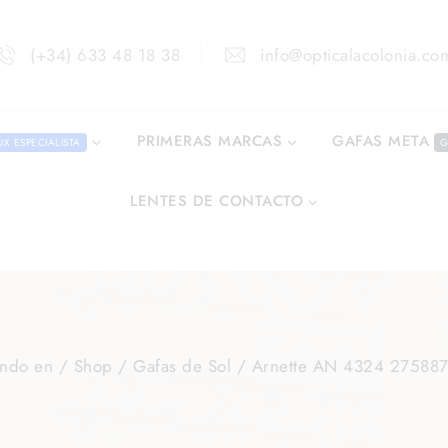
(+34) 633 48 18 38
info@opticalacolonia.co
GAFAS META
PRIMERAS MARCAS
UX ESPECIALISTA
G
LENTES DE CONTACTO
ndo en
/
Shop
/
Gafas de Sol
/
Arnette AN 4324 27588