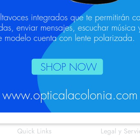
e sol de hombre son un modelo de sol de hombre rectangul
libre de 61 mm, un tamaño de varillas de 125 mm y un t
 sol con lentes monofocales y progresivas Varilux, Hoya, 
Quick Links
Legal y Servi