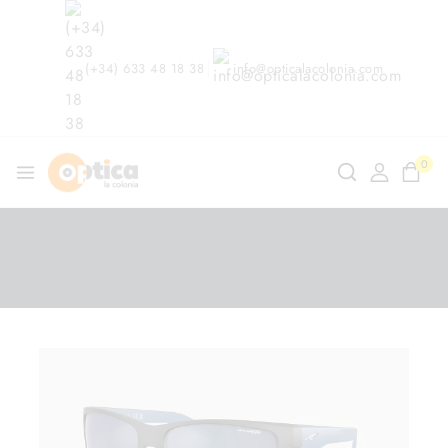
(+34) 633 48 18 38
info@opticalacolonia.com
0
ndo en
/
Shop
/
Gafas de Sol
/
Arnette 4242-2511/25