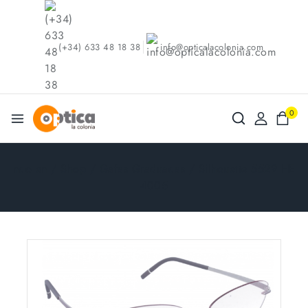
(+34) 633 48 18 38
info@opticalacolonia.com
0
ndo en
/
Shop
/
Gafas Graduadas
/
Silhouette 5529 HE
4005