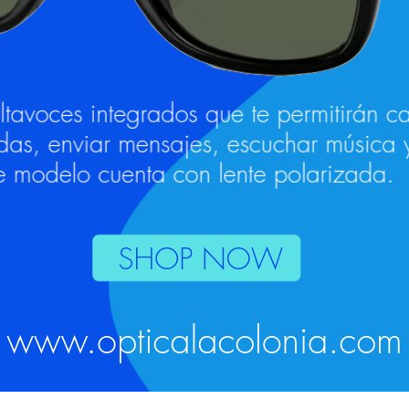
n
Detalles
Información adicional
Valor
01/31 de sol de hombre son un modelo clásico pero innov
un calibre de 53 mm, un tamaño de varillas de 145 mm y 
 sol con lentes monofocales y progresivas Varilux, Hoya, 