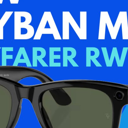
Sin existencias
Añadir a la list
7
personas están
omentario
Entrega Estimad
Envío Gratuito:
E