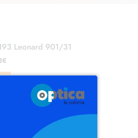
193 Leonard 901/31
2
€
15%)
tura: Negra – Lente: Negra
:53m – Puente: 18mm – Varilla: 145mm