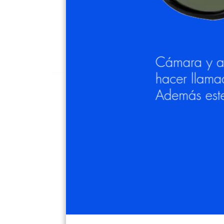
Descripció
Las gafas Ray-Ban RB 2193 Leonard 9
forma cuadrada. Cuentan con 
*Puedes graduar tus gafas de