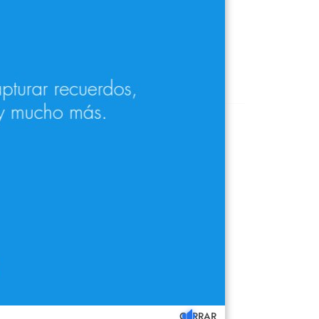
aciones (0)
ador de Ray-Ban de color negro y con
un tamaño de puente de 18 mm.
Zeiss, Prats en
nuestra óptica
.
CERRAR