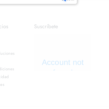
cios
Suscríbete
luciones
iciones
cidad
ies