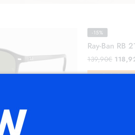
-15%
Ray-Ban RB 2
139,90
€
118,9
Envío Gratis
Ahorras:
20,98
€
(
Mon
Medidas: Lente