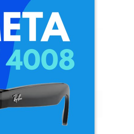
a de deseos
 viendo este producto ahora mismo
a:
24-48h Península
n todos los pedidos +99€
Pago Seguro Garantizado