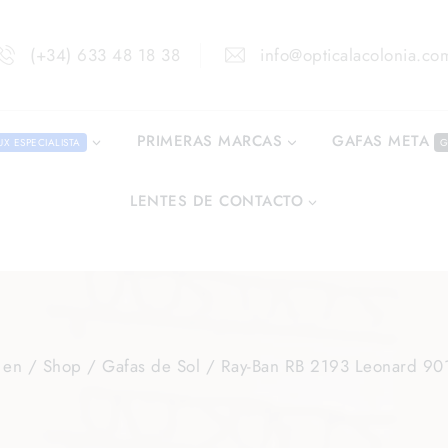
(+34) 633 48 18 38
info@opticalacolonia.co
GAFAS META
PRIMERAS MARCAS
UX ESPECIALISTA
G
LENTES DE CONTACTO
 en
/
Shop
/
Gafas de Sol
/
Ray-Ban RB 2193 Leonard 90