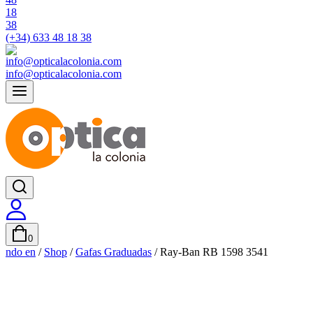
(+34) 633 48 18 38
info@opticalacolonia.com
0
ndo en
/
Shop
/
Gafas Graduadas
/
Ray-Ban RB 1598 3541