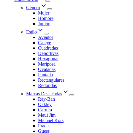
Género
Mujer
Hombre
Junior
Estilo
Aviador
Cateye
Cuadradas
Deportivas
Hexagonal
Mariposa
Ovaladas
Pantalla
Rectangulares
Redondas
Marcas Destacadas
Ray-Ban
Oakley
Carrera
Maui Jim
Michael Kors
Prada
Guess