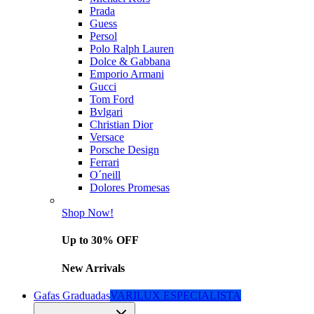
Prada
Guess
Persol
Polo Ralph Lauren
Dolce & Gabbana
Emporio Armani
Gucci
Tom Ford
Bvlgari
Christian Dior
Versace
Porsche Design
Ferrari
O´neill
Dolores Promesas
Shop Now!
Up to 30% OFF
New Arrivals
Gafas Graduadas
VARILUX ESPECIALISTA