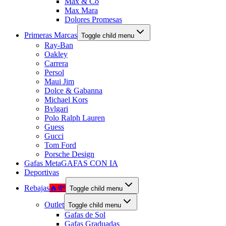
Max & Co
Max Mara
Dolores Promesas
Primeras Marcas
Toggle child menu
Ray-Ban
Oakley
Carrera
Persol
Maui Jim
Dolce & Gabanna
Michael Kors
Bvlgari
Polo Ralph Lauren
Guess
Gucci
Tom Ford
Porsche Design
Gafas Meta
GAFAS CON IA
Deportivas
Rebajas
🔥💸
Toggle child menu
Outlet
Toggle child menu
Gafas de Sol
Gafas Graduadas