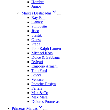
Hombre
Junior
Marcas Destacadas
Ray-Ban
Oakley
Silhouette
Jisco
Slastik
Guess
Prada
Polo Ralph Lauren
Michael Kors
Dolce & Gabbana
Bvlgari
Emporio Armani
Tom Ford
Gucci
Versace
Porsche Design
Ferrari
Max & Co
Max Mara
Dolores Promesas
Primeras Marcas