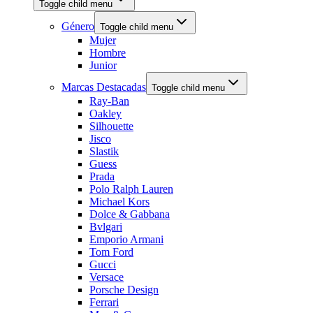
Toggle child menu
Género
Toggle child menu
Mujer
Hombre
Junior
Marcas Destacadas
Toggle child menu
Ray-Ban
Oakley
Silhouette
Jisco
Slastik
Guess
Prada
Polo Ralph Lauren
Michael Kors
Dolce & Gabbana
Bvlgari
Emporio Armani
Tom Ford
Gucci
Versace
Porsche Design
Ferrari