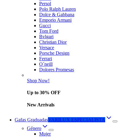
Persol
Polo Ralph Lauren
Dolce & Gabbana
Emporio Armani
Gucci
Tom Ford
Bvlgari
Christian Dior
Versace
Porsche Design
Ferrari
O´neill
Dolores Promesas
Shop Now!
Up to 30% OFF
New Arrivals
Gafas Graduadas
VARILUX ESPECIALISTA
Género
Mujer