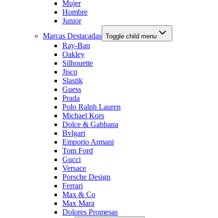
Mujer
Hombre
Junior
Marcas Destacadas
Toggle child menu
Ray-Ban
Oakley
Silhouette
Jisco
Slastik
Guess
Prada
Polo Ralph Lauren
Michael Kors
Dolce & Gabbana
Bvlgari
Emporio Armani
Tom Ford
Gucci
Versace
Porsche Design
Ferrari
Max & Co
Max Mara
Dolores Promesas