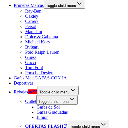
Primeras Marcas
Toggle child menu
Ray-Ban
Oakley
Carrera
Persol
Maui Jim
Dolce & Gabanna
Michael Kors
Bvlgari
Polo Ralph Lauren
Guess
Gucci
Tom Ford
Porsche Design
Gafas Meta
GAFAS CON IA
Deportivas
Rebajas
🔥💸
Toggle child menu
Outlet
Toggle child menu
Gafas de Sol
Gafas Graduadas
Junior
OFERTAS FLASH
⏰
Toggle child menu