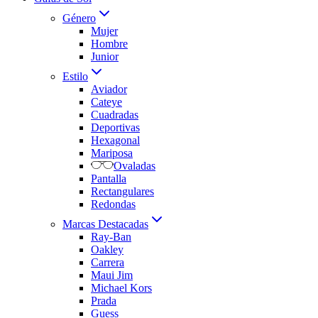
Género
Mujer
Hombre
Junior
Estilo
Aviador
Cateye
Cuadradas
Deportivas
Hexagonal
Mariposa
Ovaladas
Pantalla
Rectangulares
Redondas
Marcas Destacadas
Ray-Ban
Oakley
Carrera
Maui Jim
Michael Kors
Prada
Guess