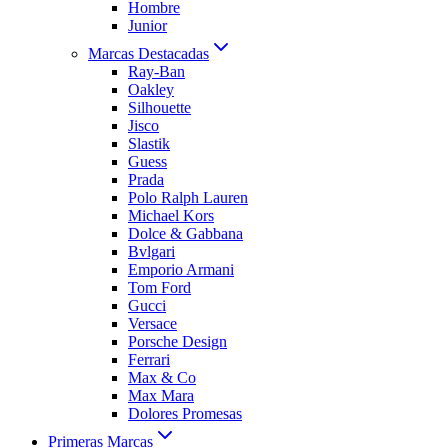
Hombre
Junior
Marcas Destacadas
Ray-Ban
Oakley
Silhouette
Jisco
Slastik
Guess
Prada
Polo Ralph Lauren
Michael Kors
Dolce & Gabbana
Bvlgari
Emporio Armani
Tom Ford
Gucci
Versace
Porsche Design
Ferrari
Max & Co
Max Mara
Dolores Promesas
Primeras Marcas