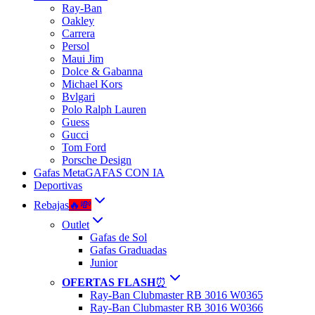
Ray-Ban
Oakley
Carrera
Persol
Maui Jim
Dolce & Gabanna
Michael Kors
Bvlgari
Polo Ralph Lauren
Guess
Gucci
Tom Ford
Porsche Design
Gafas Meta
GAFAS CON IA
Deportivas
Rebajas
🔥💸
Outlet
Gafas de Sol
Gafas Graduadas
Junior
OFERTAS FLASH
⏰
Ray-Ban Clubmaster RB 3016 W0365
Ray-Ban Clubmaster RB 3016 W0366