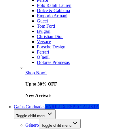
Persol
Polo Ralph Lauren
Dolce & Gabbana
Emporio Armani
Gucci
Tom Ford
Bvlgari
Christian Dior
Versace
Porsche Design
Ferrari
O´neill
Dolores Promesas
Shop Now!
Up to 30% OFF
New Arrivals
Gafas Graduadas
VARILUX ESPECIALISTA
Toggle child menu
Género
Toggle child menu