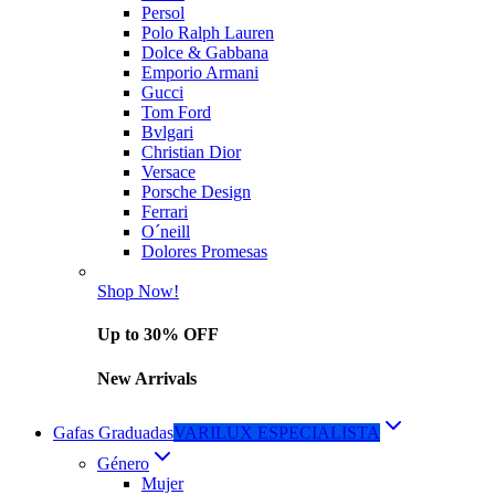
Persol
Polo Ralph Lauren
Dolce & Gabbana
Emporio Armani
Gucci
Tom Ford
Bvlgari
Christian Dior
Versace
Porsche Design
Ferrari
O´neill
Dolores Promesas
Shop Now!
Up to 30% OFF
New Arrivals
Gafas Graduadas
VARILUX ESPECIALISTA
Género
Mujer