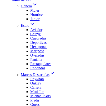
Género
Mujer
Hombre
Junior
Estilo
Aviador
Cateye
Cuadradas
Deportivas
Hexagonal
Mariposa
Ovaladas
Pantalla
Rectangulares
Redondas
Marcas Destacadas
Ray-Ban
Oakley
Carrera
Maui Jim
Michael Kors
Prada
Guess