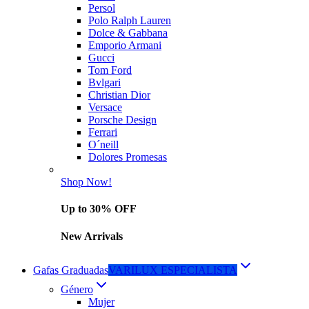
Persol
Polo Ralph Lauren
Dolce & Gabbana
Emporio Armani
Gucci
Tom Ford
Bvlgari
Christian Dior
Versace
Porsche Design
Ferrari
O´neill
Dolores Promesas
Shop Now!
Up to 30% OFF
New Arrivals
Gafas Graduadas
VARILUX ESPECIALISTA
Género
Mujer