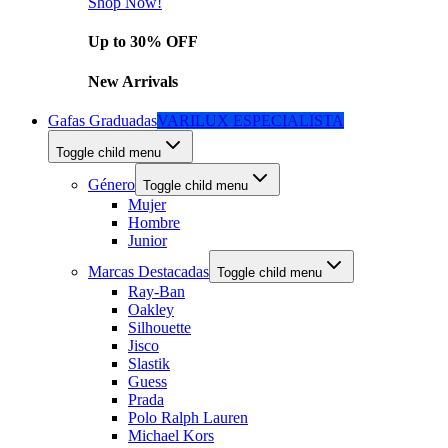
Shop Now!
Up to 30% OFF
New Arrivals
Gafas Graduadas
VARILUX ESPECIALISTA
Toggle child menu
Género
Toggle child menu
Mujer
Hombre
Junior
Marcas Destacadas
Toggle child menu
Ray-Ban
Oakley
Silhouette
Jisco
Slastik
Guess
Prada
Polo Ralph Lauren
Michael Kors