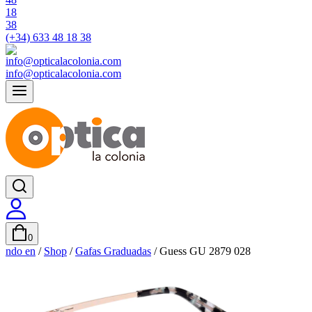
(+34) 633 48 18 38
info@opticalacolonia.com
0
ndo en
/
Shop
/
Gafas Graduadas
/
Guess GU 2879 028