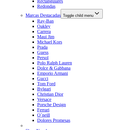
Rectangulares
Redondas
Marcas Destacadas
Toggle child menu
Ray-Ban
Oakley
Carrera
Maui Jim
Michael Kors
Prada
Guess
Persol
Polo Ralph Lauren
Dolce & Gabbana
Emporio Armani
Gucci
Tom Ford
Bvlgari
Christian Dior
Versace
Porsche Design
Ferrari
O´neill
Dolores Promesas