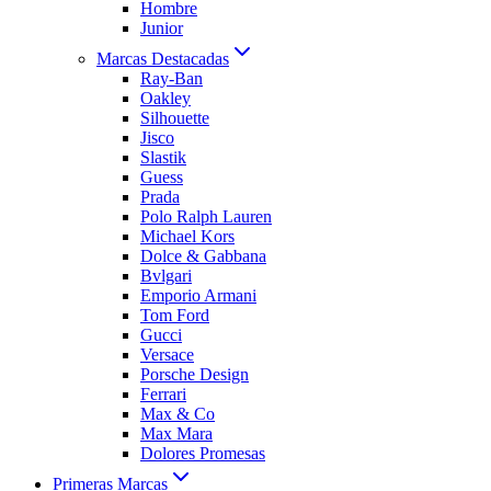
Hombre
Junior
Marcas Destacadas
Ray-Ban
Oakley
Silhouette
Jisco
Slastik
Guess
Prada
Polo Ralph Lauren
Michael Kors
Dolce & Gabbana
Bvlgari
Emporio Armani
Tom Ford
Gucci
Versace
Porsche Design
Ferrari
Max & Co
Max Mara
Dolores Promesas
Primeras Marcas