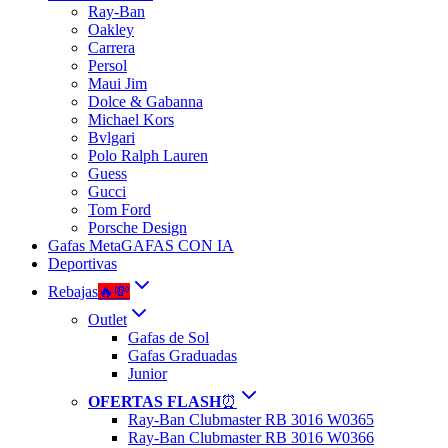
Ray-Ban
Oakley
Carrera
Persol
Maui Jim
Dolce & Gabanna
Michael Kors
Bvlgari
Polo Ralph Lauren
Guess
Gucci
Tom Ford
Porsche Design
Gafas Meta
GAFAS CON IA
Deportivas
Rebajas
🔥💸
Outlet
Gafas de Sol
Gafas Graduadas
Junior
OFERTAS FLASH
⏰
Ray-Ban Clubmaster RB 3016 W0365
Ray-Ban Clubmaster RB 3016 W0366